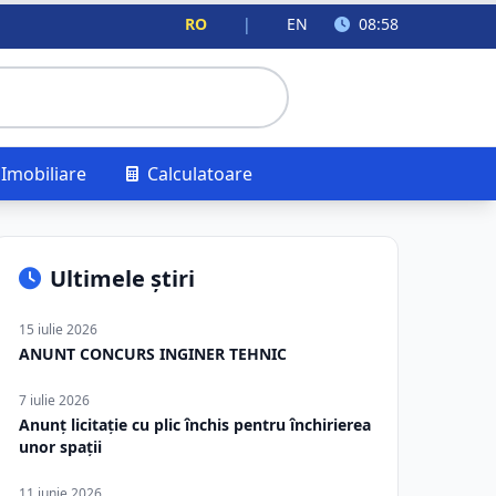
RO
|
EN
08:58
Imobiliare
Calculatoare
Ultimele știri
15 iulie 2026
ANUNT CONCURS INGINER TEHNIC
7 iulie 2026
Anunț licitație cu plic închis pentru închirierea
unor spații
11 iunie 2026