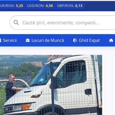
UR/RON:
5,25
USD/RON:
4,56
GBP/RON:
6,13
Servicii
Locuri de Muncă
Ghid Expat