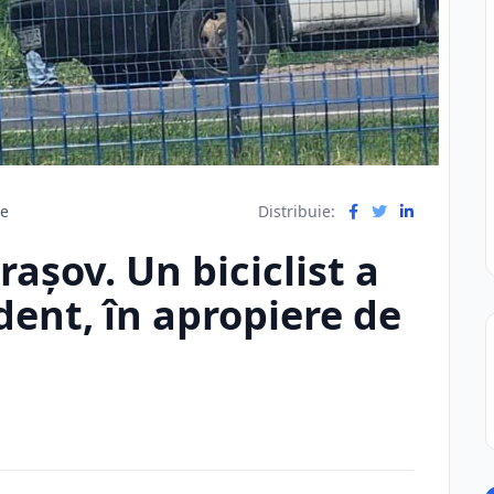
re
Distribuie:
așov. Un biciclist a
dent, în apropiere de