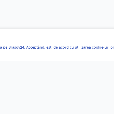
a pe Brașov24. Acceptând, ești de acord cu utilizarea cookie-uril