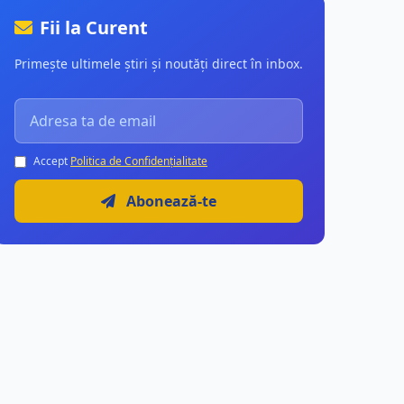
Fii la Curent
Primește ultimele știri și noutăți direct în inbox.
Accept
Politica de Confidențialitate
Abonează-te