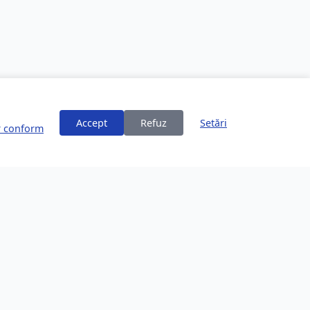
Accept
Refuz
Setări
or conform