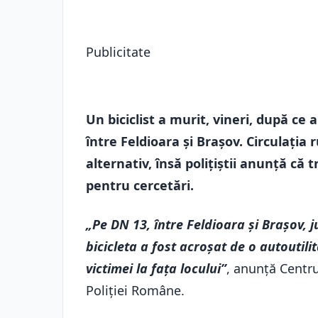
Publicitate
Un biciclist a murit, vineri, după ce 
între Feldioara și Brașov. Circulația 
alternativ, însă polițiștii anunță că 
pentru cercetări.
„Pe DN 13, între Feldioara și Brașov, 
bicicleta a fost acroșat de o autoutil
victimei la fața locului”
, anunță Centru
Poliției Române.