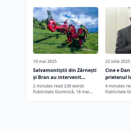
19 mai 2025
22 iulie 2025
Salvamontiștii din Zărnești
Cine e Da
și Bran au intervenit
prietenul l
pentru un motociclist
deține hote
2 minutes read 238 words
4 minutes re
accidentat în zona
ocupat mai
Publicitate Duminică, 18 mai
Publicitate 
2025, salvamontiștii din Zărnești
patronul Hote
muntelui, cu sprijinul
publice și a
și Bran…
din Sinaia d
elicopterului SMURD
un dosar d