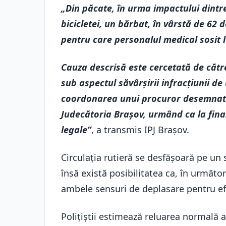
„Din păcate, în urma impactului dintr
bicicletei, un bărbat, în vârstă de 62 
pentru care personalul medical sosit l
Cauza descrisă este cercetată de către 
sub aspectul săvârșirii infracțiunii de
coordonarea unui procuror desemnat 
Judecătoria Brașov, urmând ca la fina
legale”
, a transmis IPJ Braşov.
Circulația rutieră se desfășoară pe un sin
însă există posibilitatea ca, în următoru
ambele sensuri de deplasare pentru efec
Polițiștii estimează reluarea normală a c