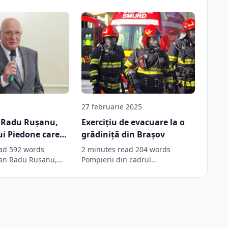
27 februarie 2025
n Radu Rușanu,
Exercițiu de evacuare la o
ui Piedone care
grădiniță din Brașov
lul din Sinaia. A
ad 592 words
2 minutes read 204 words
 multe funcții
Dan Radu Rușanu,
Pompierii din cadrul
lului Internațional
Detașamentului 1 de Pompieri
 fost vizat într-
espre…
au desfășurat, astăzi,…
e corupție