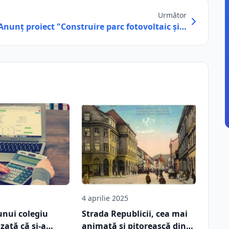
Următor
Anunț proiect "Construire parc fotovoltaic și…
4 aprilie 2025
unui colegiu
Strada Republicii, cea mai
zată că și-a
animată și pitorească din