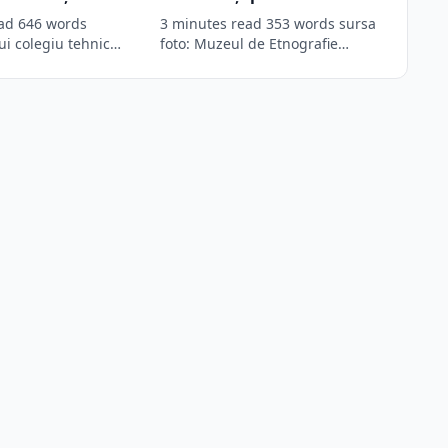
te 90.000 de euro
Brașov, era cunoscută în
ad 646 words
3 minutes read 353 words sursa
i europene
trecut drept „Ulița
ui colegiu tehnic
foto: Muzeul de Etnografie
că și-a însușit
Strada Republicii a purtat de-a…
Căldărarilor”. Ce alte
denumiri a purtat de-a
lungul timpului?