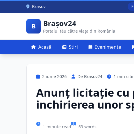
Skip to main content
Brașov
E
Brașov24
B
Portalul tău către viața din România
Acasă
Știri
Evenimente
2 iunie 2026
De Brasov24
1 min citi
Anunț licitație cu 
inchirierea unor s
1 minute read
69 words