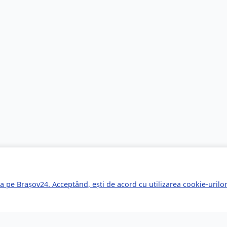
a pe Brașov24. Acceptând, ești de acord cu utilizarea cookie-uril