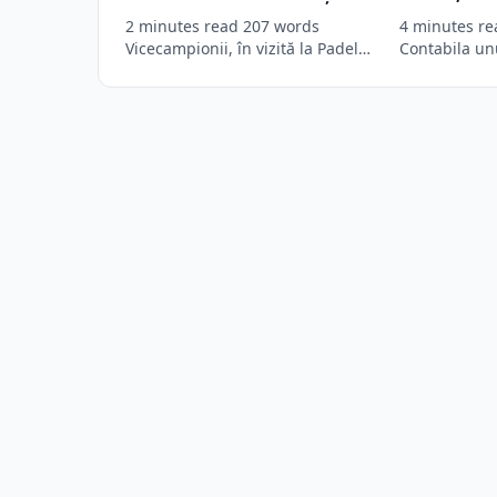
de la Corona Brașov,
însușit pes
2 minutes read 207 words
4 minutes re
relaxare pe terenul de padel
din fondur
Vicecampionii, în vizită la Padel
Contabila un
Palace! După un sezon intens…
este acuzată 
peste…