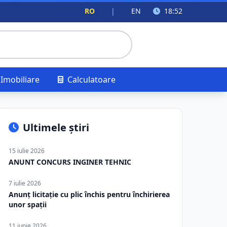
RO
|
EN
18:52
Imobiliare
Calculatoare
Ultimele știri
15 iulie 2026
ANUNT CONCURS INGINER TEHNIC
7 iulie 2026
Anunț licitație cu plic închis pentru închirierea
unor spații
11 iunie 2026