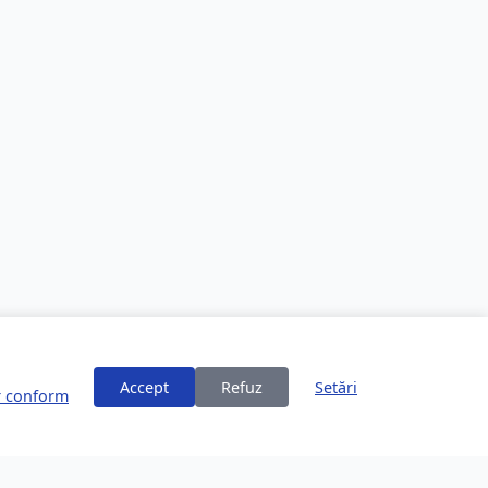
Accept
Refuz
Setări
or conform