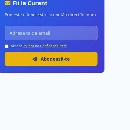
Fii la Curent
Primește ultimele știri și noutăți direct în inbox.
Accept
Politica de Confidențialitate
Abonează-te