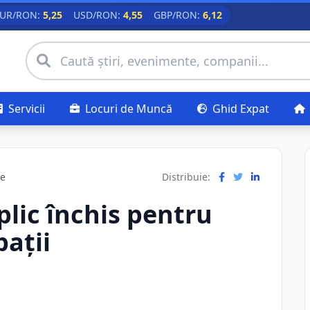
UR/RON:
5,25
USD/RON:
4,55
GBP/RON:
6,12
Servicii
Locuri de Muncă
Ghid Expat
re
Distribuie:
plic închis pentru
pații