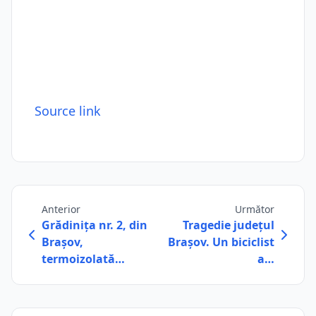
Source link
Anterior
Următor
Grădiniţa nr. 2, din
Tragedie județul
Braşov,
Brașov. Un biciclist
termoizolată…
a…