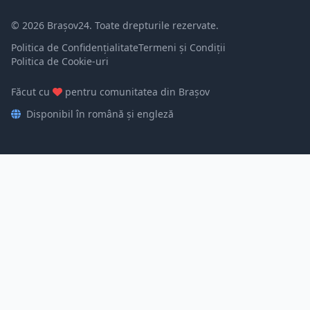
© 2026 Brașov24. Toate drepturile rezervate.
Politica de Confidențialitate
Termeni și Condiții
Politica de Cookie-uri
Făcut cu
pentru comunitatea din Brașov
Disponibil în română și engleză