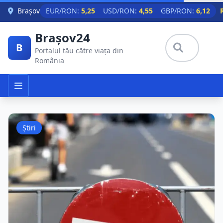
Skip to main content
Brașov
EUR/RON:
5,25
USD/RON:
4,55
GBP/RON:
6,12
Brașov24
B
Portalul tău către viața din
România
Știri