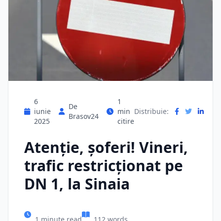
6
1
De
iunie
min
Distribuie:
Brasov24
2025
citire
Atenţie, şoferi! Vineri,
trafic restricționat pe
DN 1, la Sinaia
1 minute read
112 words