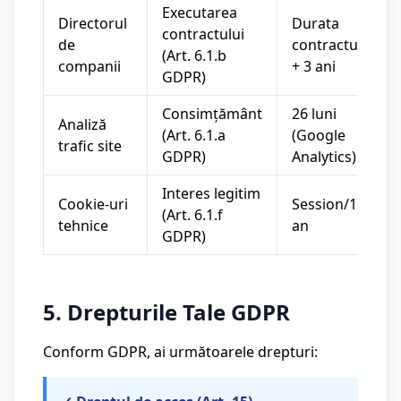
Executarea
Directorul
Durata
contractului
de
contractului
(Art. 6.1.b
companii
+ 3 ani
GDPR)
Consimțământ
26 luni
Analiză
(Art. 6.1.a
(Google
trafic site
GDPR)
Analytics)
Interes legitim
Cookie-uri
Session/1
(Art. 6.1.f
tehnice
an
GDPR)
5. Drepturile Tale GDPR
Conform GDPR, ai următoarele drepturi: