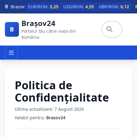
Skip to main content
Brașov
EUR/RON:
5,25
USD/RON:
4,55
GBP/RON:
6,12
Brașov24
B
Portalul tău către viața din
România
Politica de
Confidențialitate
Ultima actualizare: 7 August 2026
Valabil pentru:
Brașov24