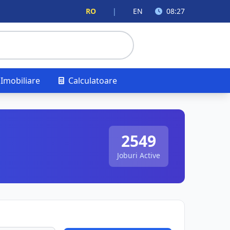
RO
|
EN
08:27
Imobiliare
Calculatoare
2549
Joburi Active