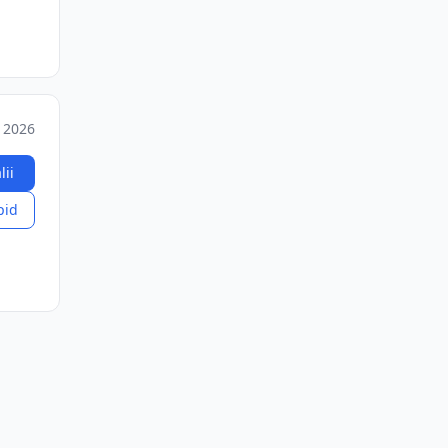
 2026
lii
pid