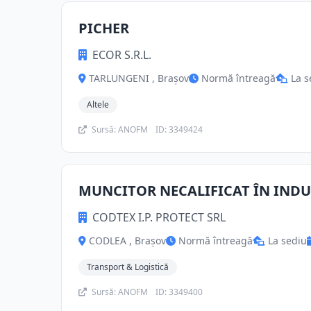
PICHER
ECOR S.R.L.
TARLUNGENI , Brașov
Normă întreagă
La s
Altele
Sursă: ANOFM
ID: 3349424
MUNCITOR NECALIFICAT ÎN INDU
CODTEX I.P. PROTECT SRL
CODLEA , Brașov
Normă întreagă
La sediu
Transport & Logistică
Sursă: ANOFM
ID: 3349400