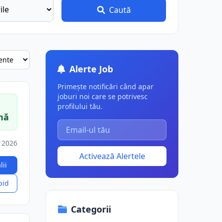
Caută
Alerte Job
Primește notificări când apar
joburi noi care se potrivesc
profilului tău.
nă
 2026
Activează Alertele
lii
pid
Categorii