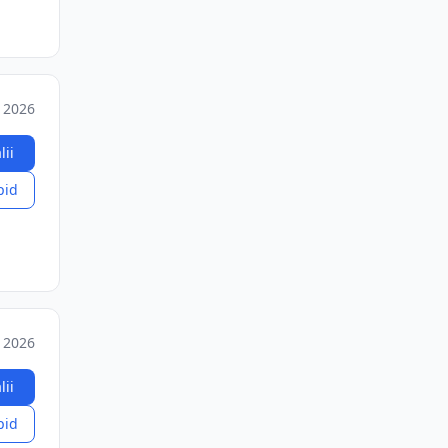
 2026
lii
pid
 2026
lii
pid