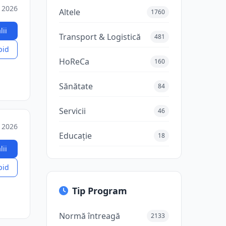
 2026
Altele
1760
lii
Transport & Logistică
481
pid
HoReCa
160
Sănătate
84
Servicii
46
 2026
Educație
18
lii
pid
Tip Program
Normă întreagă
2133