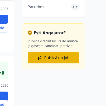
Part-time
416
. 2026
lii
pid
Ești Angajator?
Publică gratuit locuri de muncă
și găsește candidați potriviți.
Publică un Job
nă
. 2026
lii
pid