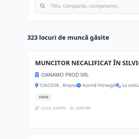
323 locuri de muncă găsite
MUNCITOR NECALIFICAT ÎN SILV
OANAMO PROD SRL
CINCSOR , Brașov
Normă întreagă
La sedi
Altele
Sursă: ANOFM
ID: 3348786