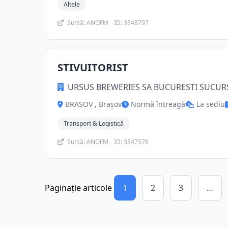
Altele
Sursă: ANOFM
ID: 3348797
STIVUITORIST
URSUS BREWERIES SA BUCURESTI SUCUR
BRASOV , Brașov
Normă întreagă
La sediu
Transport & Logistică
Sursă: ANOFM
ID: 3347576
Paginație articole
1
2
3
…