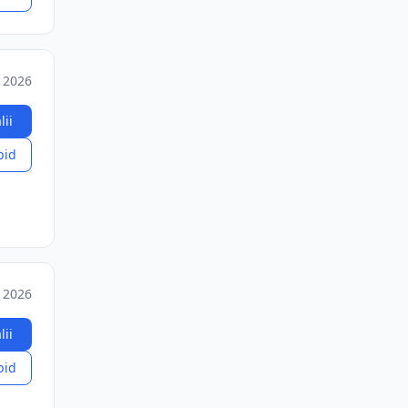
. 2026
lii
pid
 2026
lii
pid