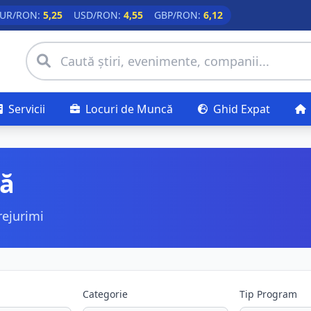
UR/RON:
5,25
USD/RON:
4,55
GBP/RON:
6,12
Servicii
Locuri de Muncă
Ghid Expat
că
rejurimi
Categorie
Tip Program