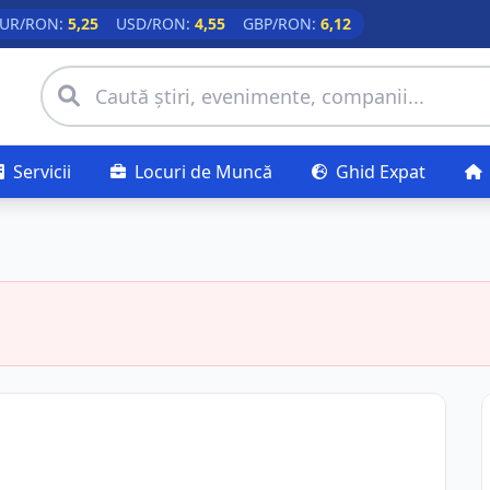
UR/RON:
5,25
USD/RON:
4,55
GBP/RON:
6,12
Servicii
Locuri de Muncă
Ghid Expat