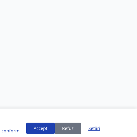
Accept
Refuz
Setări
or conform