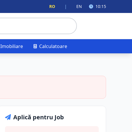
RO
|
EN
10:15
Imobiliare
Calculatoare
Aplică pentru Job