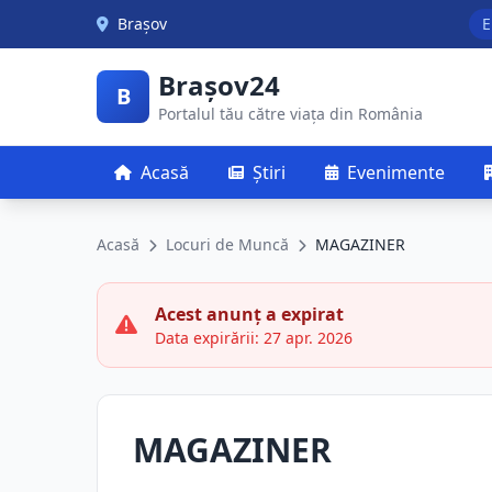
Skip to main content
Brașov
E
Brașov24
B
Portalul tău către viața din România
Acasă
Știri
Evenimente
Acasă
Locuri de Muncă
MAGAZINER
Acest anunț a expirat
Data expirării: 27 apr. 2026
MAGAZINER