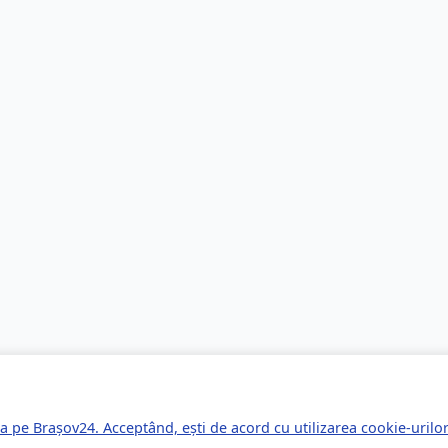
a pe Brașov24. Acceptând, ești de acord cu utilizarea cookie-uril