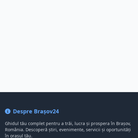
Despre Brașov24
Ghidul tău complet pentru a trăi, lucra și prospera în Brașov,
România. Descoperă știri, evenimente, servicii și oportunități
în orașul tău.