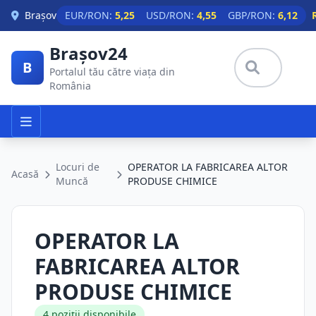
Skip to main content
Brașov
EUR/RON:
5,25
USD/RON:
4,55
GBP/RON:
6,12
Brașov24
B
Portalul tău către viața din
România
Locuri de
OPERATOR LA FABRICAREA ALTOR
Acasă
Muncă
PRODUSE CHIMICE
OPERATOR LA
FABRICAREA ALTOR
PRODUSE CHIMICE
4 poziții disponibile