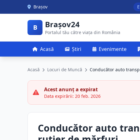
Skip to main content
Brașov
E
Brașov24
B
Portalul tău către viața din România
Acasă
Știri
Evenimente
Acasă
Locuri de Muncă
Conducător auto transpo
Acest anunț a expirat
Data expirării: 20 feb. 2026
Conducător auto tran
rutier de mărfuri