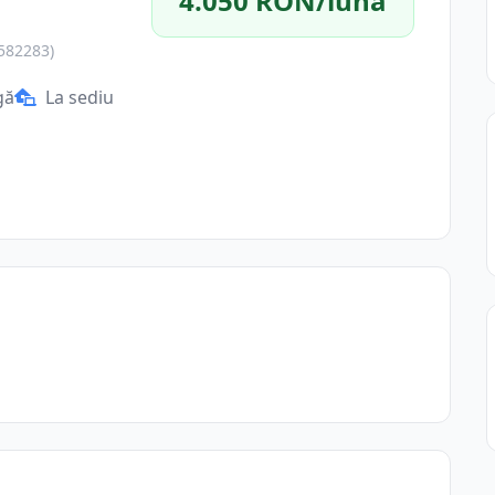
4.050 RON/lună
8582283)
gă
La sediu