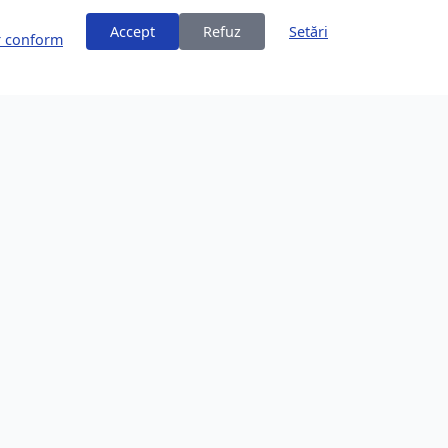
Accept
Refuz
Setări
or conform
ți
Despre Brașov
253,200 locuitori
Comunitate în creștere
Locație Frumoasă
Înconjurat de Carpați