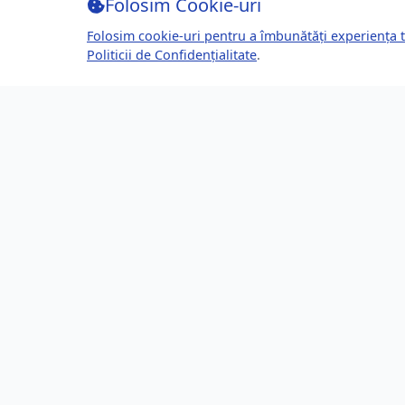
Folosim Cookie-uri
Folosim cookie-uri pentru a îmbunătăți experiența t
Politicii de Confidențialitate
.
Despre Brașov24
Lin
Ghidul tău complet pentru a trăi, lucra
Ultime
și prospera în Brașov, România.
Eveni
Descoperă știri, evenimente, servicii și
Direct
oportunități în orașul tău.