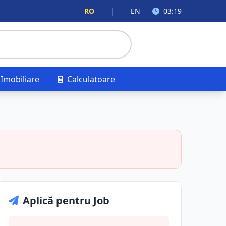
RO
|
EN
03:19
Imobiliare
Calculatoare
Aplică pentru Job