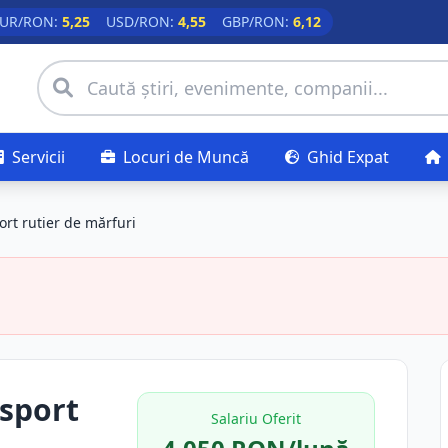
UR/RON:
5,25
USD/RON:
4,55
GBP/RON:
6,12
Servicii
Locuri de Muncă
Ghid Expat
rt rutier de mărfuri
sport
Salariu Oferit