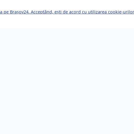
a pe Brașov24. Acceptând, ești de acord cu utilizarea cookie-uril
kuri Rapide
Servicii pentru Expa
le Știri
Servicii Juridice
mente Viitoare
Imobiliare
or de Afaceri
Bănci și Finanțe