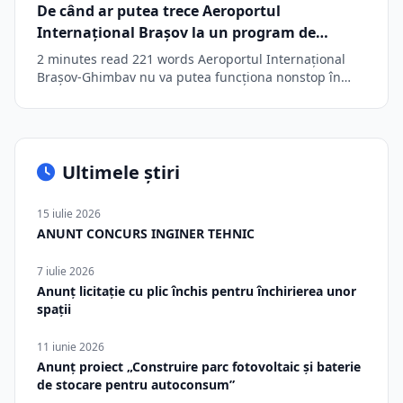
De când ar putea trece Aeroportul
Internațional Brașov la un program de
operare 24 de ore din 24. Extinderea
2 minutes read 221 words Aeroportul Internațional
funcționării la 18 ore s-a realizat cu un an
Brașov-Ghimbav nu va putea funcționa nonstop în
acest…
mai devreme
Ultimele știri
15 iulie 2026
ANUNT CONCURS INGINER TEHNIC
7 iulie 2026
Anunț licitație cu plic închis pentru închirierea unor
spații
11 iunie 2026
Anunț proiect „Construire parc fotovoltaic și baterie
de stocare pentru autoconsum”