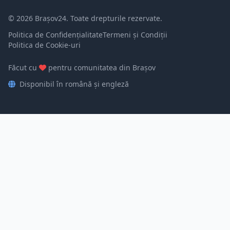
© 2026 Brașov24. Toate drepturile rezervate.
Politica de Confidențialitate
Termeni și Condiții
Politica de Cookie-uri
Făcut cu
pentru comunitatea din Brașov
Disponibil în română și engleză