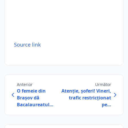
Source link
Anterior
Următor
O femeie din
Atenţie, şoferi! Vineri,
Brașov dă
trafic restricționat
Bacalaureatul…
pe…