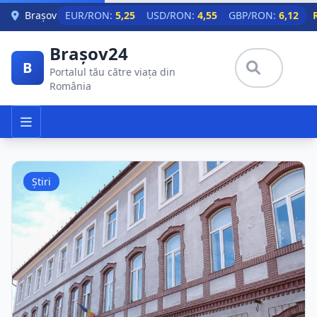
Skip to main content
Brașov
EUR/RON:
5,25
USD/RON:
4,55
GBP/RON:
6,12
Brașov24
B
Portalul tău către viața din
România
Știri