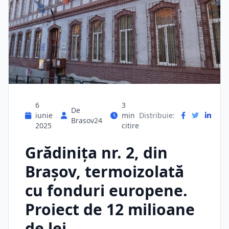
6
3
De
iunie
min
Distribuie:
Brasov24
2025
citire
Grădiniţa nr. 2, din
Braşov, termoizolată
cu fonduri europene.
Proiect de 12 milioane
de lei