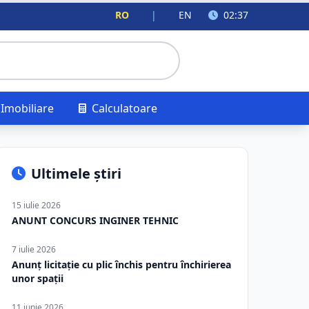
RO
|
EN
02:37
Imobiliare
Calculatoare
Ultimele știri
15 iulie 2026
ANUNT CONCURS INGINER TEHNIC
7 iulie 2026
Anunț licitație cu plic închis pentru închirierea
unor spații
11 iunie 2026