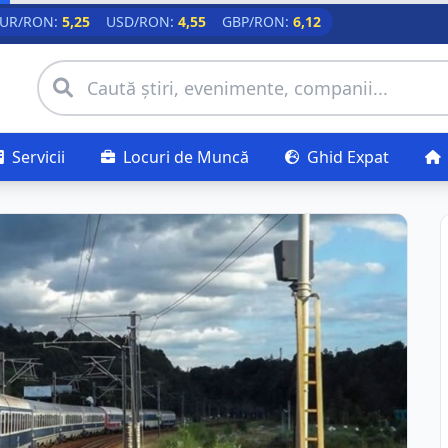
UR/RON:
5,25
USD/RON:
4,55
GBP/RON:
6,12
Servicii
Locuri de Muncă
Ghid Expat