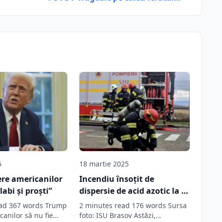
5
18 martie 2025
ere americanilor
Incendiu însoțit de
labi și proști”
dispersie de acid azotic la o
fabrică din Ghimbav,
ead 367 words Trump
2 minutes read 176 words Sursa
scenariul unui exercițiu
canilor să nu fie
foto: ISU Brasov Astăzi,