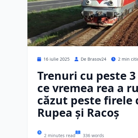
16 iulie 2025
De Brasov24
2 min citi
Trenuri cu peste 3
ce vremea rea a r
căzut peste firele
Rupea şi Racoş
2 minutes read
336 words