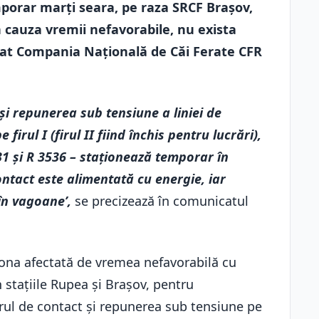
emporar marți seara, pe raza SRCF Brașov,
 cauza vremii nefavorabile, nu exista
nțat Compania Națională de Căi Ferate CFR
i repunerea sub tensiune a liniei de
 firul I (firul II fiind închis pentru lucrări),
31 și R 3536 – staționează temporar în
ontact este alimentată cu energie, iar
în vagoane’,
se precizează în comunicatul
zona afectată de vremea nefavorabilă cu
stațiile Rupea și Brașov, pentru
rul de contact și repunerea sub tensiune pe