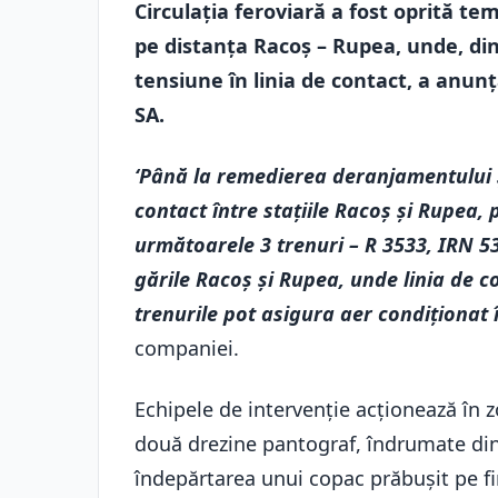
Circulația feroviară a fost oprită t
pe distanța Racoș – Rupea, unde, din
tensiune în linia de contact, a anu
SA.
‘Până la remedierea deranjamentului ș
contact între stațiile Racoș și Rupea, pe
următoarele 3 trenuri – R 3533, IRN 5
gările Racoș și Rupea, unde linia de c
trenurile pot asigura aer condiționat 
companiei.
Echipele de intervenție acționează în 
două drezine pantograf, îndrumate din 
îndepărtarea unui copac prăbușit pe fi