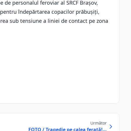
te de personalul feroviar al SRCF Brașov,
 pentru îndepărtarea copacilor prăbușiți,
ea sub tensiune a liniei de contact pe zona
Următor
FOTO / Tragedie pe calea ferată!…