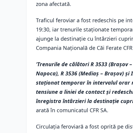
zona afectată.
Traficul feroviar a fost redeschis pe i
19:30, iar trenurile staționate temporar 
ajunge la destinație cu întârzieri cupr
Compania Națională de Căi Ferate CFR
‘Trenurile de călători R 3533 (Brașov –
Napoca), R 3536 (Mediaș – Brașov) și I
staționat temporar în intervalul orar
tensiune a liniei de contact și redesch
înregistra întârzieri la destinație cup
arată în comunicatul CFR SA.
Circulația feroviară a fost oprită pe di