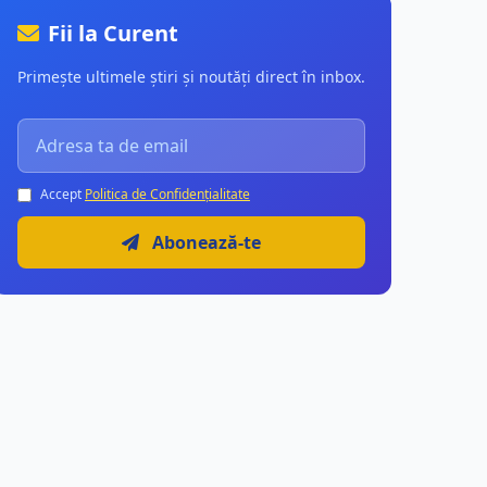
Fii la Curent
Primește ultimele știri și noutăți direct în inbox.
Accept
Politica de Confidențialitate
Abonează-te