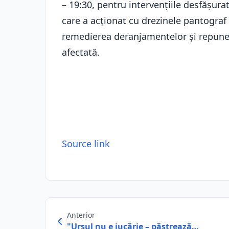
– 19:30, pentru intervențiile desfășura
care a acționat cu drezinele pantograf
remedierea deranjamentelor și repuner
afectată.
Source link
Anterior
"Ursul nu e jucărie – păstrează…