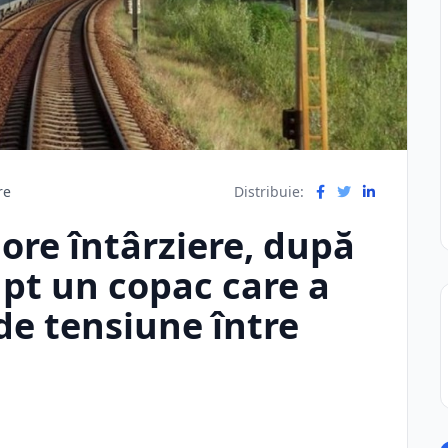
re
Distribuie:
 ore întârziere, după
upt un copac care a
 de tensiune între