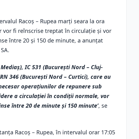
ntervalul Racoș – Rupea marți seara la ora
vor fi reînscrise treptat în circulație și vor
inse între 20 și 150 de minute, a anunțat
 SA.
 Mediaș), IC 531 (București Nord – Cluj-
RN 346 (București Nord – Curtici), care au
 necesar operațiunilor de repunere sub
idere a circulației în condiții normale, vor
rinse între 20 de minute și 150 minute’
, se
stanța Racoș – Rupea, în intervalul orar 17:05