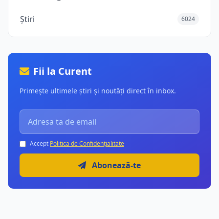
Știri
6024
Fii la Curent
Primește ultimele știri și noutăți direct în inbox.
Accept
Politica de Confidențialitate
Abonează-te