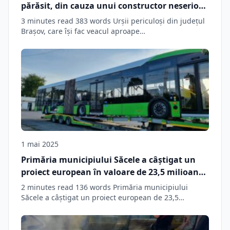
părăsit, din cauza unui constructor neserios.
În joc sunt și 41 de milioane de lei din fonduri
3 minutes read 383 words Urşii periculoşi din judeţul
europene, care riscă să se piardă
Braşov, care îşi fac veacul aproape…
1 mai 2025
Primăria municipiului Săcele a câștigat un
proiect european în valoare de 23,5 milioane
de lei pentru achiziţia a 5 autobuze electrice
2 minutes read 136 words Primăria municipiului
Săcele a câştigat un proiect european de 23,5…