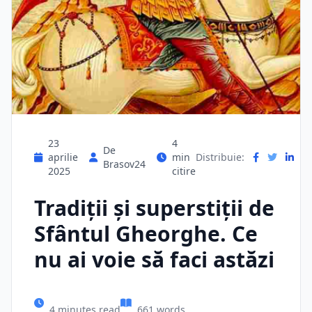
23
4
De
aprilie
min
Distribuie:
Brasov24
2025
citire
Tradiţii şi superstiţii de
Sfântul Gheorghe. Ce
nu ai voie să faci astăzi
4 minutes read
661 words