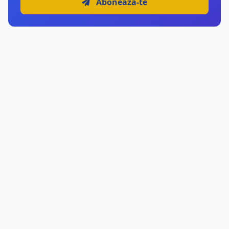
Abonează-te