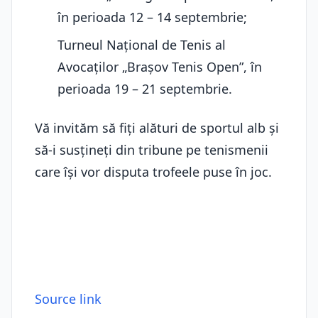
în perioada 12 – 14 septembrie;
Turneul Național de Tenis al
Avocaților „Braşov Tenis Open”, în
perioada 19 – 21 septembrie.
Vă invităm să fiţi alături de sportul alb şi
să-i susţineţi din tribune pe tenismenii
care îşi vor disputa trofeele puse în joc.
Source link