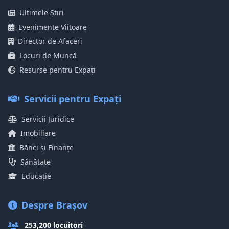
Ultimele Știri
Evenimente Viitoare
Director de Afaceri
Locuri de Muncă
Resurse pentru Expați
Servicii pentru Expați
Servicii Juridice
Imobiliare
Bănci și Finanțe
Sănătate
Educație
Despre Brașov
253,200 locuitori