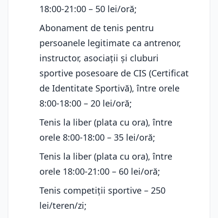
18:00-21:00 – 50 lei/oră;
Abonament de tenis pentru
persoanele legitimate ca antrenor,
instructor, asociații și cluburi
sportive posesoare de CIS (Certificat
de Identitate Sportivă), între orele
8:00-18:00 – 20 lei/oră;
Tenis la liber (plata cu ora), între
orele 8:00-18:00 – 35 lei/oră;
Tenis la liber (plata cu ora), între
orele 18:00-21:00 – 60 lei/oră;
Tenis competiții sportive – 250
lei/teren/zi;