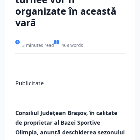
organizate în această
vară
3 minutes read
468 words
Publicitate
Consiliul Judeţean Braşov, în calitate
de proprietar al Bazei Sportive
Olimpia, anunţă deschiderea sezonului