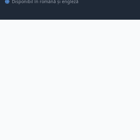
Disponibil în română și engleză