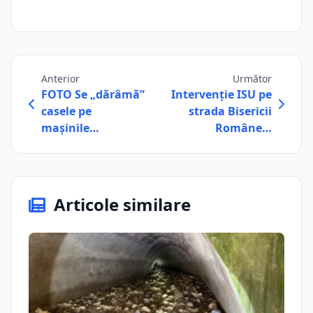
Anterior
Următor
FOTO Se „dărâmă”
Intervenție ISU pe
casele pe
strada Bisericii
mașinile…
Române…
Articole similare