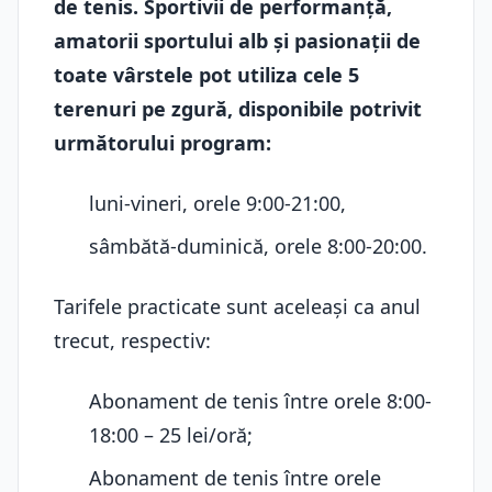
de tenis. Sportivii de performanţă,
amatorii sportului alb şi pasionaţii de
toate vârstele pot utiliza cele 5
terenuri pe zgură, disponibile potrivit
următorului program:
luni-vineri, orele 9:00-21:00,
sâmbătă-duminică, orele 8:00-20:00.
Tarifele practicate sunt aceleași ca anul
trecut, respectiv:
Abonament de tenis între orele 8:00-
18:00 – 25 lei/oră;
Abonament de tenis între orele