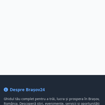
Despre Brașov24
Ghidul tău complet pentru a trăi, lucra și prospera în Brașov,
România. Descoperă știri, evenimente, servicii și oportunități