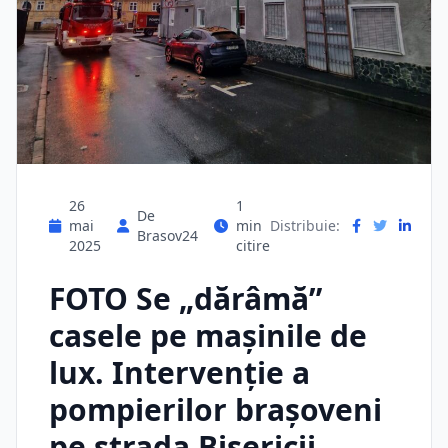
26
1
De
mai
min
Distribuie:
Brasov24
2025
citire
FOTO Se „dărâmă”
casele pe mașinile de
lux. Intervenție a
pompierilor brașoveni
pe strada Bisericii