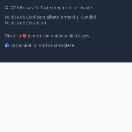
© 2026 Brașov24. Toate drepturile rezervate.
Politica de Confidențialitate
Termeni și Condiții
Politica de Cookie-uri
Făcut cu
pentru comunitatea din Brașov
Disponibil în română și engleză