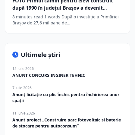
FOTO Primul cămin pentru elevi construit
după 1990 în județul Brașov a devenit
operațional în urma unei investiții ce a
8 minutes read 1 words După o investiție a Primăriei
depășit 32 de milioane de lei. 306 copii care
Brașov de 27,6 milioane de…
vor să învețe o meserie pot beneficia de
cazare în clădirea modernă
Ultimele știri
15 iulie 2026
ANUNT CONCURS INGINER TEHNIC
7 iulie 2026
Anunț licitație cu plic închis pentru închirierea unor
spații
11 iunie 2026
Anunț proiect „Construire parc fotovoltaic și baterie
de stocare pentru autoconsum”