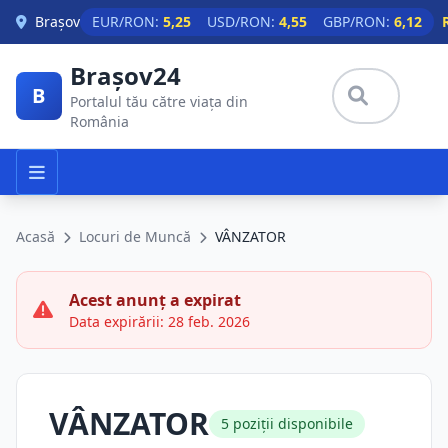
Skip to main content
Brașov
EUR/RON:
5,25
USD/RON:
4,55
GBP/RON:
6,12
Brașov24
B
Portalul tău către viața din
România
Acasă
Locuri de Muncă
VÂNZATOR
Acest anunț a expirat
Data expirării: 28 feb. 2026
VÂNZATOR
5 poziții disponibile