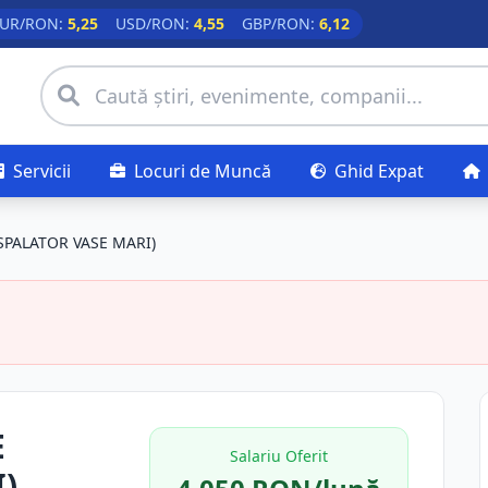
UR/RON:
5,25
USD/RON:
4,55
GBP/RON:
6,12
Servicii
Locuri de Muncă
Ghid Expat
SPALATOR VASE MARI)
E
Salariu Oferit
)