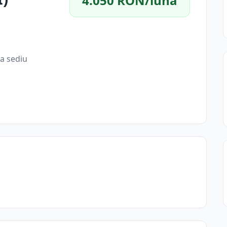
4.050 RON/lună
a sediu