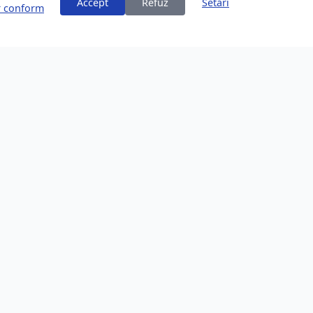
Accept
Refuz
Setări
or conform
ți
Despre Brașov
253,200 locuitori
Comunitate în creștere
Locație Frumoasă
Înconjurat de Carpați
Oportunități de Afaceri