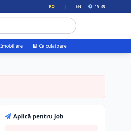
RO
|
EN
19:39
Imobiliare
Calculatoare
Aplică pentru Job