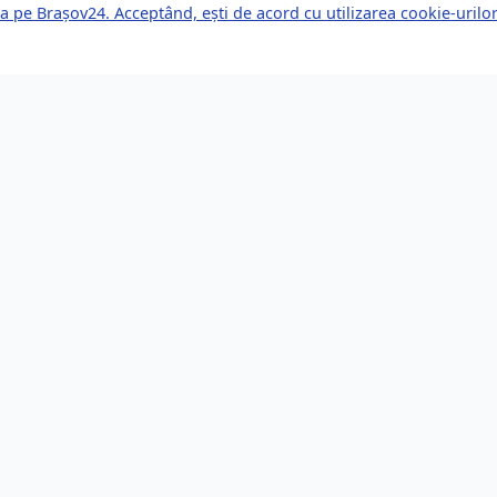
a pe Brașov24. Acceptând, ești de acord cu utilizarea cookie-uril
kuri Rapide
Servicii pentru Expa
le Știri
Servicii Juridice
mente Viitoare
Imobiliare
or de Afaceri
Bănci și Finanțe
i de Muncă
Sănătate