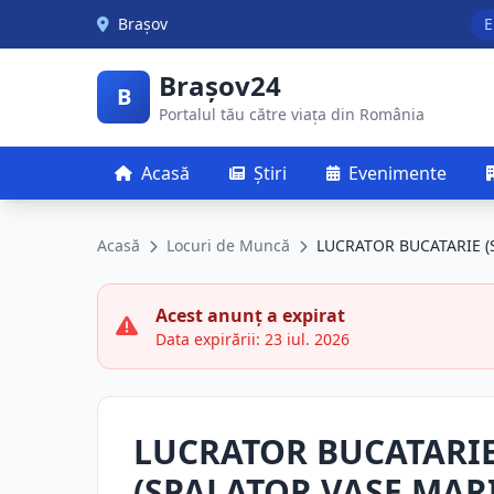
Skip to main content
Brașov
E
Brașov24
B
Portalul tău către viața din România
Acasă
Știri
Evenimente
Acasă
Locuri de Muncă
LUCRATOR BUCATARIE (
Acest anunț a expirat
Data expirării: 23 iul. 2026
LUCRATOR BUCATARI
(SPALATOR VASE MARI