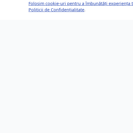
Folosim cookie-uri pentru a îmbunătăți experiența t
Politicii de Confidențialitate
.
Despre Brașov24
Lin
Ghidul tău complet pentru a trăi, lucra
Ultime
și prospera în Brașov, România.
Eveni
Descoperă știri, evenimente, servicii și
Direct
oportunități în orașul tău.
Locur
253,200 locuitori