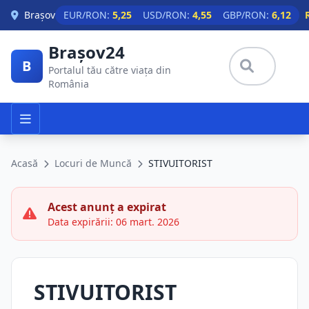
Skip to main content
Brașov
EUR/RON:
5,25
USD/RON:
4,55
GBP/RON:
6,12
Brașov24
B
Portalul tău către viața din
România
Acasă
Locuri de Muncă
STIVUITORIST
Acest anunț a expirat
Data expirării: 06 mart. 2026
STIVUITORIST