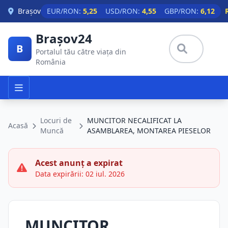
Skip to main content
Brașov
EUR/RON:
5,25
USD/RON:
4,55
GBP/RON:
6,12
Brașov24
B
Portalul tău către viața din
România
Locuri de
MUNCITOR NECALIFICAT LA
Acasă
Muncă
ASAMBLAREA, MONTAREA PIESELOR
Acest anunț a expirat
Data expirării: 02 iul. 2026
MUNCITOR