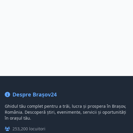
Despre Brașov24
Ghidul tău complet pentru a trăi, lucra și prospera în Brașov,
România. Descoperă știri, evenimente, servicii și oportunități
în orașul tău.
253,200 locuitori