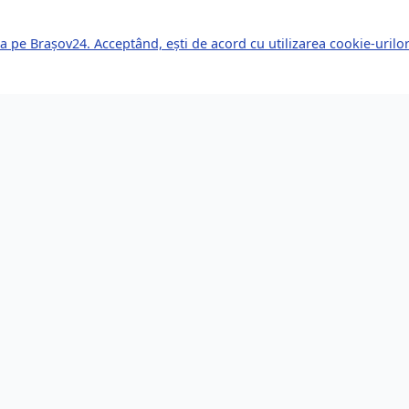
a pe Brașov24. Acceptând, ești de acord cu utilizarea cookie-uril
kuri Rapide
Servicii pentru Expa
le Știri
Servicii Juridice
mente Viitoare
Imobiliare
or de Afaceri
Bănci și Finanțe