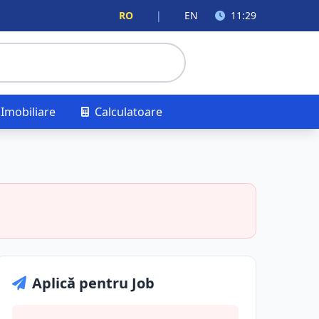
RO
|
EN
11:29
Imobiliare
Calculatoare
Aplică pentru Job