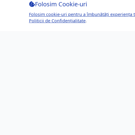
Folosim Cookie-uri
Folosim cookie-uri pentru a îmbunătăți experiența t
Politicii de Confidențialitate
.
Despre Brașov24
Lin
Ghidul tău complet pentru a trăi, lucra
Ultime
și prospera în Brașov, România.
Eveni
Descoperă știri, evenimente, servicii și
Direct
oportunități în orașul tău.