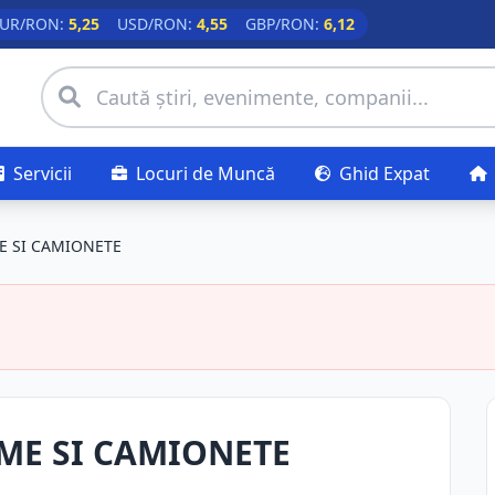
UR/RON:
5,25
USD/RON:
4,55
GBP/RON:
6,12
Servicii
Locuri de Muncă
Ghid Expat
E SI CAMIONETE
ME SI CAMIONETE