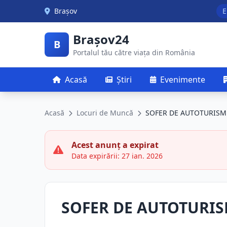
Skip to main content
Brașov
E
Brașov24
B
Portalul tău către viața din România
Acasă
Știri
Evenimente
Acasă
Locuri de Muncă
SOFER DE AUTOTURISM
Acest anunț a expirat
Data expirării: 27 ian. 2026
SOFER DE AUTOTURIS