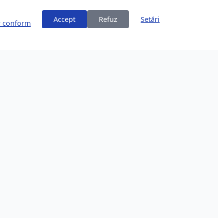
Accept
Refuz
Setări
or conform
ți
Despre Brașov
253,200 locuitori
Comunitate în creștere
Locație Frumoasă