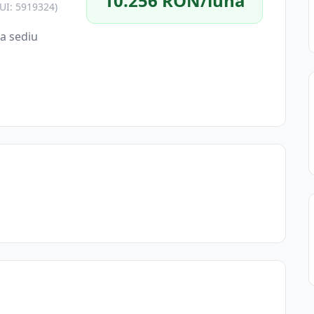
10.256 RON/lună
UI: 5919324)
a sediu