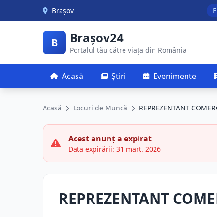
Skip to main content
Brașov
E
Brașov24
B
Portalul tău către viața din România
Acasă
Știri
Evenimente
Acasă
Locuri de Muncă
REPREZENTANT COMER
Acest anunț a expirat
Data expirării: 31 mart. 2026
REPREZENTANT COME