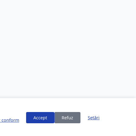
Accept
Refuz
Setări
or conform