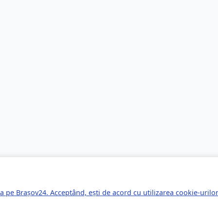
a pe Brașov24. Acceptând, ești de acord cu utilizarea cookie-uril