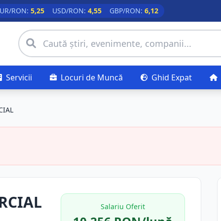
UR/RON:
5,25
USD/RON:
4,55
GBP/RON:
6,12
Servicii
Locuri de Muncă
Ghid Expat
CIAL
RCIAL
Salariu Oferit