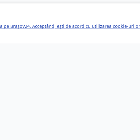
a pe Brașov24. Acceptând, ești de acord cu utilizarea cookie-uril
kuri Rapide
Servicii pentru Expa
le Știri
Servicii Juridice