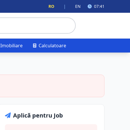
RO
|
EN
07:41
Imobiliare
Calculatoare
Aplică pentru Job