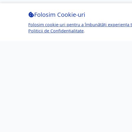
Folosim Cookie-uri
Folosim cookie-uri pentru a îmbunătăți experiența t
Politicii de Confidențialitate
.
Despre Brașov24
Lin
Ghidul tău complet pentru a trăi, lucra
Ultime
și prospera în Brașov, România.