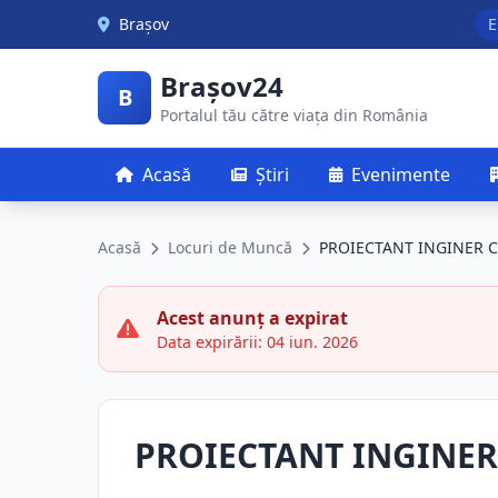
Skip to main content
Brașov
E
Brașov24
B
Portalul tău către viața din România
Acasă
Știri
Evenimente
Acasă
Locuri de Muncă
PROIECTANT INGINER 
Acest anunț a expirat
Data expirării: 04 iun. 2026
PROIECTANT INGINER