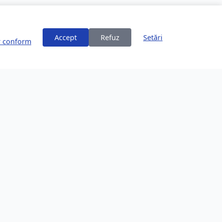
Accept
Refuz
Setări
or conform
ți
Despre Brașov
253,200 locuitori
Comunitate în creștere