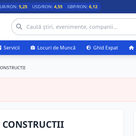
UR/RON:
5,25
USD/RON:
4,55
GBP/RON:
6,12
Servicii
Locuri de Muncă
Ghid Expat
CONSTRUCTII
 CONSTRUCTII