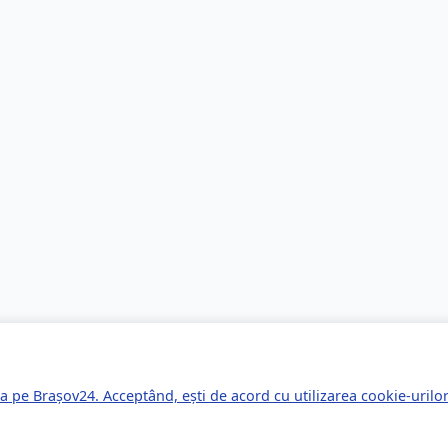
a pe Brașov24. Acceptând, ești de acord cu utilizarea cookie-uril