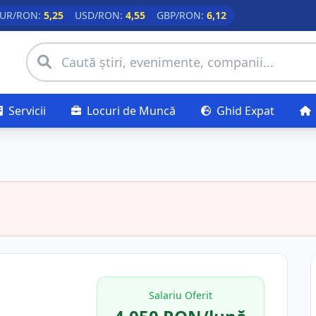
UR/RON:
5,25
USD/RON:
4,55
GBP/RON:
6,12
Servicii
Locuri de Muncă
Ghid Expat
Salariu Oferit