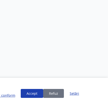
Accept
Refuz
Setări
or conform