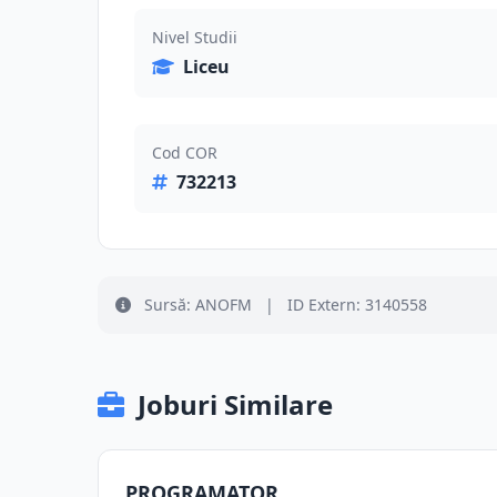
Nivel Studii
Liceu
Cod COR
732213
Sursă: ANOFM
|
ID Extern: 3140558
Joburi Similare
PROGRAMATOR