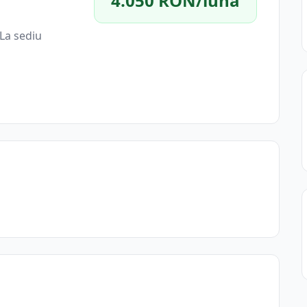
4.050 RON/lună
La sediu