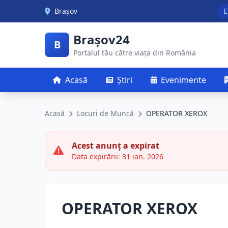
Skip to main content
Brașov
E
Brașov24
B
Portalul tău către viața din România
Acasă
Știri
Evenimente
Acasă
Locuri de Muncă
OPERATOR XEROX
Acest anunț a expirat
Data expirării: 31 ian. 2026
OPERATOR XEROX