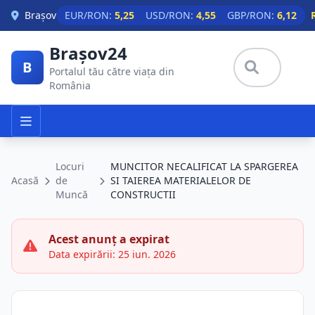
Skip to main content
Brașov
EUR/RON:
5,25
USD/RON:
4,55
GBP/RON:
6,12
Brașov24
B
Portalul tău către viața din
România
Locuri
MUNCITOR NECALIFICAT LA SPARGEREA
Acasă
de
SI TAIEREA MATERIALELOR DE
Muncă
CONSTRUCTII
Acest anunț a expirat
Data expirării: 25 iun. 2026