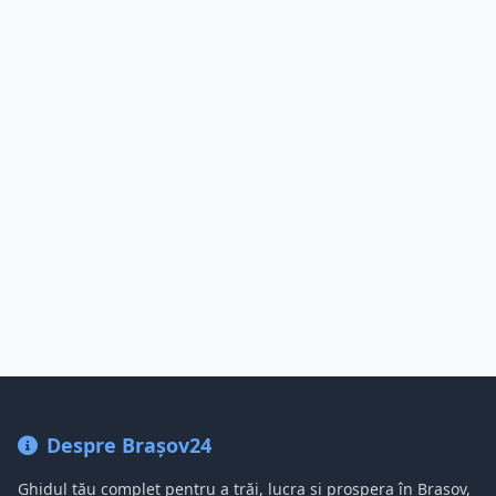
Despre Brașov24
Ghidul tău complet pentru a trăi, lucra și prospera în Brașov,