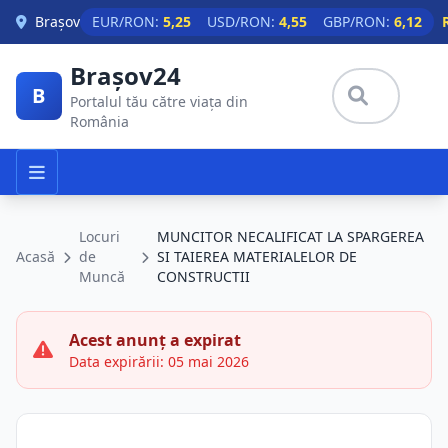
Skip to main content
Brașov
EUR/RON:
5,25
USD/RON:
4,55
GBP/RON:
6,12
Brașov24
B
Portalul tău către viața din
România
Locuri
MUNCITOR NECALIFICAT LA SPARGEREA
Acasă
de
SI TAIEREA MATERIALELOR DE
Muncă
CONSTRUCTII
Acest anunț a expirat
Data expirării: 05 mai 2026