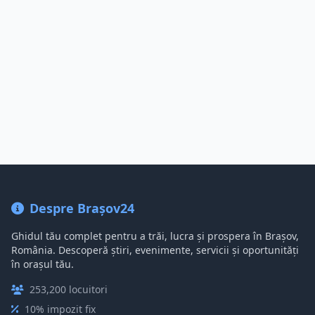
Despre Brașov24
Ghidul tău complet pentru a trăi, lucra și prospera în Brașov,
România. Descoperă știri, evenimente, servicii și oportunități
în orașul tău.
253,200 locuitori
10% impozit fix