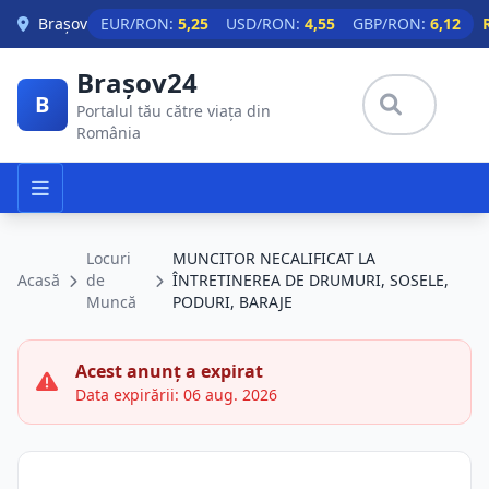
Skip to main content
Brașov
EUR/RON:
5,25
USD/RON:
4,55
GBP/RON:
6,12
Brașov24
B
Portalul tău către viața din
România
Locuri
MUNCITOR NECALIFICAT LA
Acasă
de
ÎNTRETINEREA DE DRUMURI, SOSELE,
Muncă
PODURI, BARAJE
Acest anunț a expirat
Data expirării: 06 aug. 2026