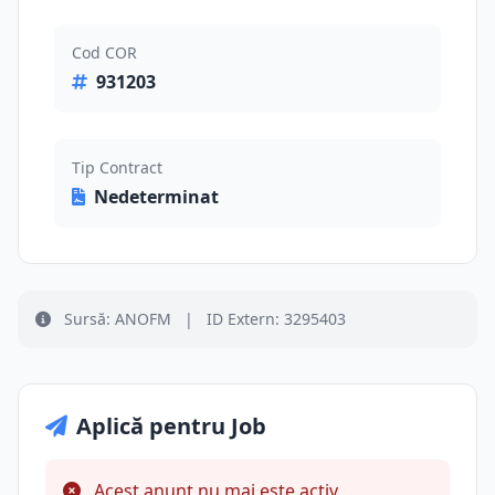
Cod COR
931203
Tip Contract
Nedeterminat
Sursă: ANOFM
|
ID Extern: 3295403
Aplică pentru Job
Acest anunț nu mai este activ.