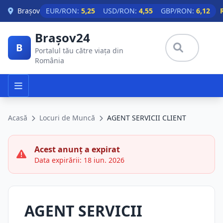
Skip to main content
Brașov
EUR/RON:
5,25
USD/RON:
4,55
GBP/RON:
6,12
Brașov24
B
Portalul tău către viața din
România
Acasă
Locuri de Muncă
AGENT SERVICII CLIENT
Acest anunț a expirat
Data expirării: 18 iun. 2026
AGENT SERVICII