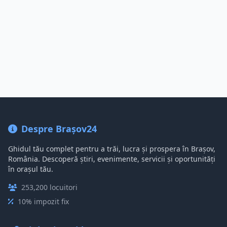
Despre Brașov24
Ghidul tău complet pentru a trăi, lucra și prospera în Brașov,
România. Descoperă știri, evenimente, servicii și oportunități
în orașul tău.
253,200 locuitori
10% impozit fix