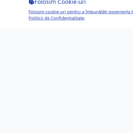
Folosim Cookie-uri
Folosim cookie-uri pentru a îmbunătăți experiența t
Politicii de Confidențialitate
.
Despre Brașov24
Lin
Ghidul tău complet pentru a trăi, lucra
Ultime
și prospera în Brașov, România.
Eveni
Descoperă știri, evenimente, servicii și
Direct
oportunități în orașul tău.