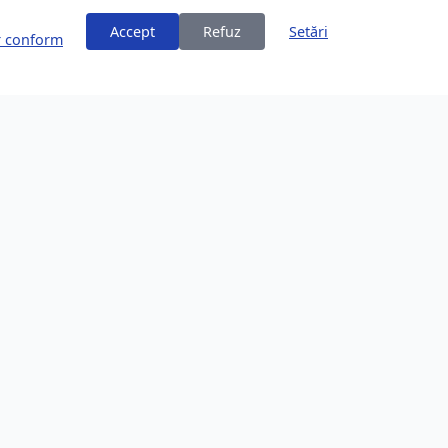
Accept
Refuz
Setări
or conform
ți
Despre Brașov
253,200 locuitori
Comunitate în creștere
Locație Frumoasă
Înconjurat de Carpați