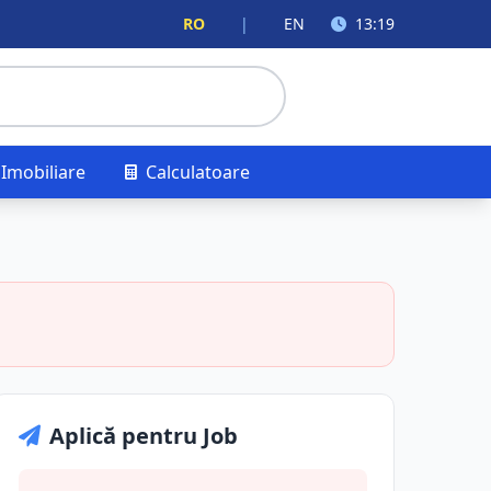
RO
|
EN
13:19
Imobiliare
Calculatoare
Aplică pentru Job