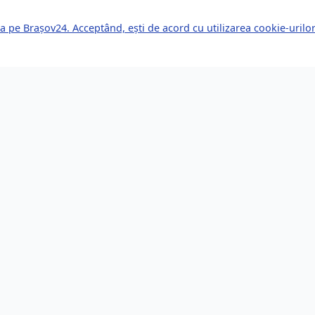
a pe Brașov24. Acceptând, ești de acord cu utilizarea cookie-uril
kuri Rapide
Servicii pentru Expa
le Știri
Servicii Juridice
mente Viitoare
Imobiliare
or de Afaceri
Bănci și Finanțe