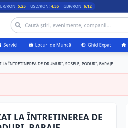
UR/RON:
5,25
USD/RON:
4,55
GBP/RON:
6,12
Servicii
Locuri de Muncă
Ghid Expat
 LA ÎNTRETINEREA DE DRUMURI, SOSELE, PODURI, BARAJE
AT LA ÎNTRETINEREA DE
ODURI, BARAJE