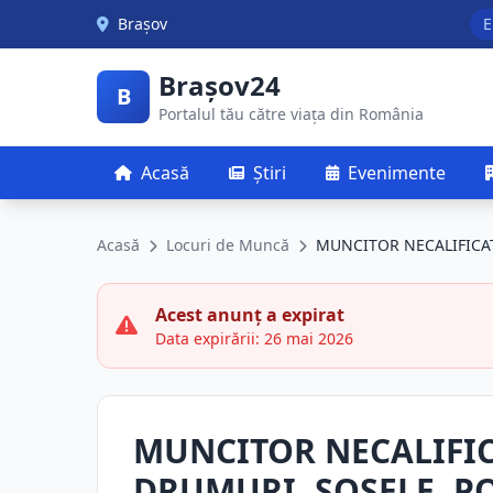
Skip to main content
Brașov
E
Brașov24
B
Portalul tău către viața din România
Acasă
Știri
Evenimente
Acasă
Locuri de Muncă
MUNCITOR NECALIFICAT
Acest anunț a expirat
Data expirării: 26 mai 2026
MUNCITOR NECALIFIC
DRUMURI, SOSELE, P