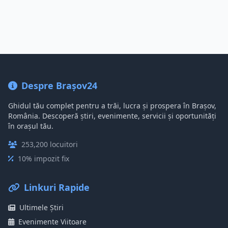
Despre Brașov24
Ghidul tău complet pentru a trăi, lucra și prospera în Brașov,
România. Descoperă știri, evenimente, servicii și oportunități
în orașul tău.
253,200 locuitori
10% impozit fix
Linkuri Rapide
Ultimele Știri
Evenimente Viitoare