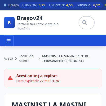
Skip to main content
Brașov
EUR/RON:
5,25
USD/RON:
4,55
GBP/RON:
6,12
Brașov24
B
Portalul tău către viața din
România
Locuri de
MASINIST LA MASINI PENTRU
Acasă
Muncă
TERASAMENTE (IFRONIST)
Acest anunț a expirat
Data expirării: 22 mai 2026
MASINIST LA MASINI