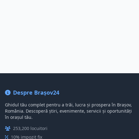
Despre Brașov24
Ghidul tău complet pentru a trăi, lucra și prospera în Brașov,
România. Descoperă știri, evenimente, servicii și oportunități
în orașul tău.
253,200 locuitori
10% impozit fix