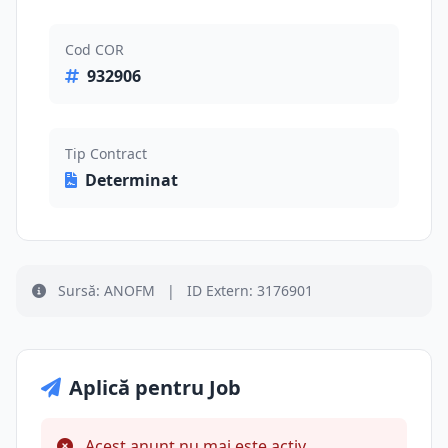
Cod COR
932906
Tip Contract
Determinat
Sursă: ANOFM
|
ID Extern: 3176901
Aplică pentru Job
Acest anunț nu mai este activ.