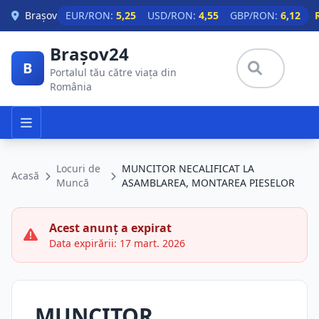
Skip to main content
Brașov
EUR/RON:
5,25
USD/RON:
4,55
GBP/RON:
6,12
Brașov24
B
Portalul tău către viața din
România
Locuri de
MUNCITOR NECALIFICAT LA
Acasă
Muncă
ASAMBLAREA, MONTAREA PIESELOR
Acest anunț a expirat
Data expirării: 17 mart. 2026
MUNCITOR