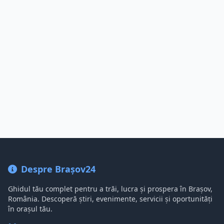
Despre Brașov24
Ghidul tău complet pentru a trăi, lucra și prospera în Brașov,
România. Descoperă știri, evenimente, servicii și oportunități
în orașul tău.