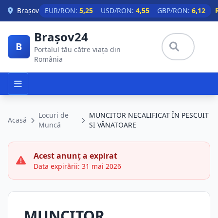
Skip to main content
Brașov
EUR/RON:
5,25
USD/RON:
4,55
GBP/RON:
6,12
Brașov24
B
Portalul tău către viața din
România
Locuri de
MUNCITOR NECALIFICAT ÎN PESCUIT
Acasă
Muncă
SI VÂNATOARE
Acest anunț a expirat
Data expirării: 31 mai 2026
MUNCITOR