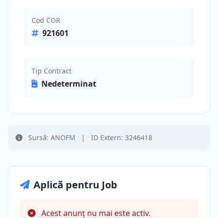
Cod COR
921601
Tip Contract
Nedeterminat
Sursă: ANOFM
|
ID Extern: 3246418
Aplică pentru Job
Acest anunț nu mai este activ.