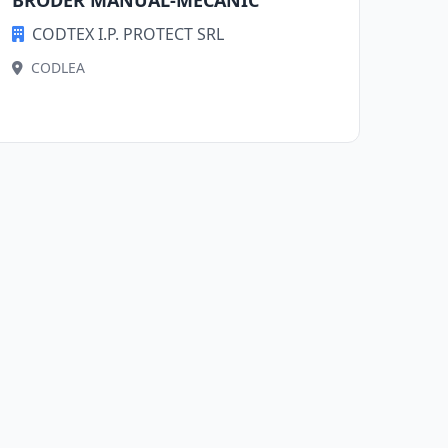
BRODER MANUAL-MECANIC
CODTEX I.P. PROTECT SRL
CODLEA