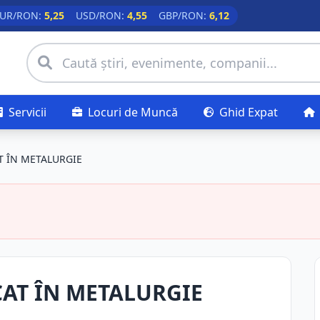
UR/RON:
5,25
USD/RON:
4,55
GBP/RON:
6,12
Servicii
Locuri de Muncă
Ghid Expat
T ÎN METALURGIE
AT ÎN METALURGIE