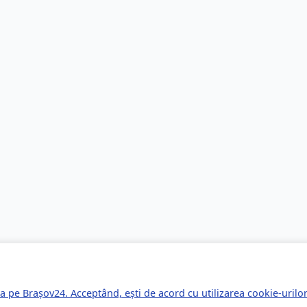
a pe Brașov24. Acceptând, ești de acord cu utilizarea cookie-uril