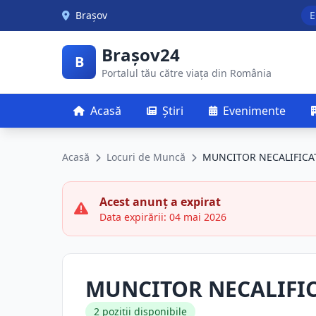
Skip to main content
Brașov
E
Brașov24
B
Portalul tău către viața din România
Acasă
Știri
Evenimente
Acasă
Locuri de Muncă
MUNCITOR NECALIFICA
Acest anunț a expirat
Data expirării: 04 mai 2026
MUNCITOR NECALIFIC
2 poziții disponibile