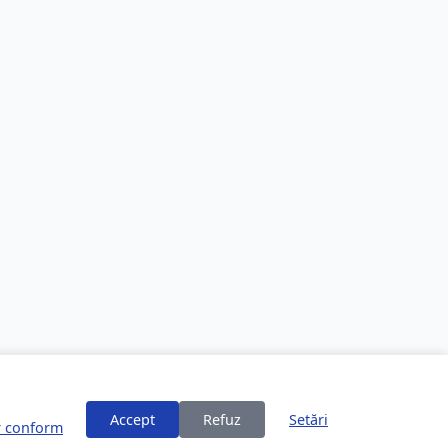
Accept
Refuz
Setări
or conform