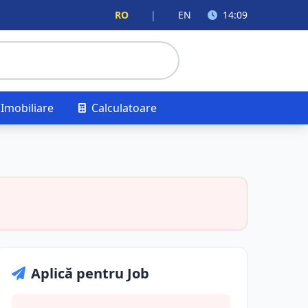
RO
|
EN
14:09
Imobiliare
Calculatoare
Aplică pentru Job