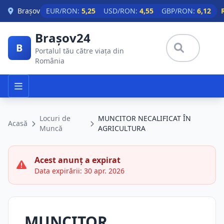
Skip to main content
Brașov
EUR/RON:
5,25
USD/RON:
4,55
GBP/RON:
6,12
Brașov24
B
Portalul tău către viața din
România
Locuri de
MUNCITOR NECALIFICAT ÎN
Acasă
Muncă
AGRICULTURA
Acest anunț a expirat
Data expirării: 30 apr. 2026
MUNCITOR