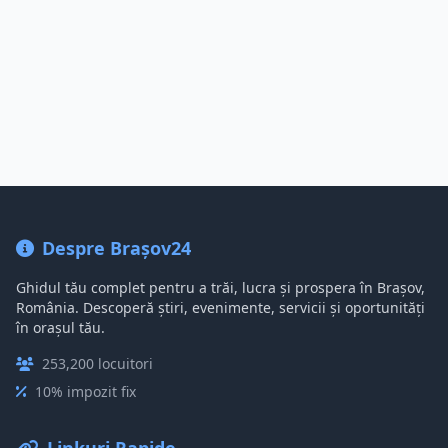
Despre Brașov24
Ghidul tău complet pentru a trăi, lucra și prospera în Brașov,
România. Descoperă știri, evenimente, servicii și oportunități
în orașul tău.
253,200 locuitori
10% impozit fix