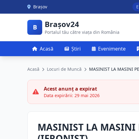
Skip to main content
Brașov
E
Brașov24
B
Portalul tău către viața din România
Acasă
Știri
Evenimente
Acasă
Locuri de Muncă
MASINIST LA MASINI P
Acest anunț a expirat
Data expirării: 29 mai 2026
MASINIST LA MASINI
(IFRONIST)