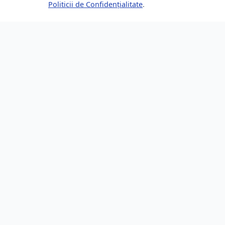
Politicii de Confidențialitate
.
Despre Brașov24
Lin
Ghidul tău complet pentru a trăi, lucra
Ultime
și prospera în Brașov, România.
Eveni
Descoperă știri, evenimente, servicii și
Direct
oportunități în orașul tău.
Locur
253,200 locuitori
Resur