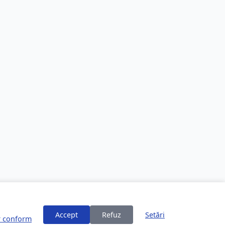
Accept
Refuz
Setări
or conform