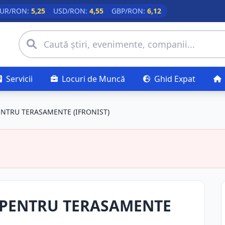
UR/RON:
5,25
USD/RON:
4,55
GBP/RON:
6,12
Servicii
Locuri de Muncă
Ghid Expat
ENTRU TERASAMENTE (IFRONIST)
 PENTRU TERASAMENTE