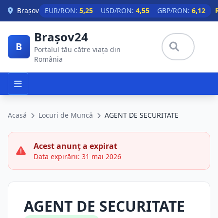
Skip to main content
Brașov
EUR/RON:
5,25
USD/RON:
4,55
GBP/RON:
6,12
Brașov24
B
Portalul tău către viața din
România
Acasă
Locuri de Muncă
AGENT DE SECURITATE
Acest anunț a expirat
Data expirării: 31 mai 2026
AGENT DE SECURITATE