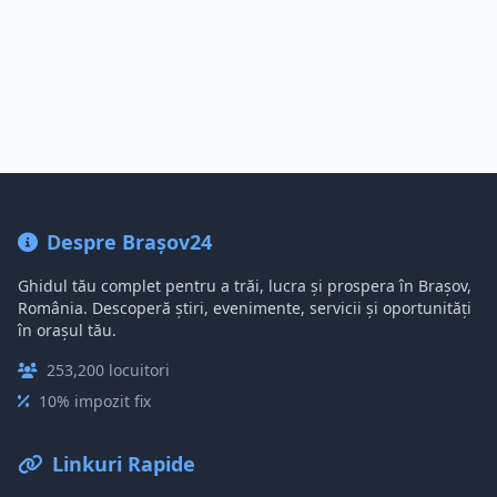
Despre Brașov24
Ghidul tău complet pentru a trăi, lucra și prospera în Brașov,
România. Descoperă știri, evenimente, servicii și oportunități
în orașul tău.
253,200 locuitori
10% impozit fix
Linkuri Rapide