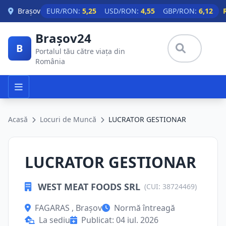
Skip to main content
Brașov
EUR/RON:
5,25
USD/RON:
4,55
GBP/RON:
6,12
Brașov24
B
Portalul tău către viața din
România
Acasă
Locuri de Muncă
LUCRATOR GESTIONAR
LUCRATOR GESTIONAR
WEST MEAT FOODS SRL
(CUI: 38724469)
FAGARAS , Brașov
Normă întreagă
La sediu
Publicat: 04 iul. 2026