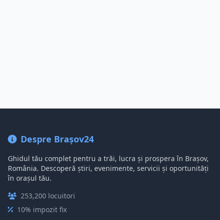
Despre Brașov24
Ghidul tău complet pentru a trăi, lucra și prospera în Brașov,
România. Descoperă știri, evenimente, servicii și oportunități
în orașul tău.
253,200 locuitori
10% impozit fix