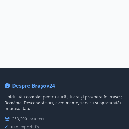
Despre Brașov24
Ghidul tău complet pentru a trăi, lucra și prospera în Brașov,
România. Descoperă știri, evenimente, servicii și oportunități
în orașul tău.
253,200 locuitori
10% impozit fix