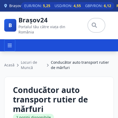
Skip to main content
Brașov
EUR/RON:
5,25
USD/RON:
4,55
GBP/RON:
6,12
Brașov24
B
Portalul tău către viața din
România
Locuri de
Conducător auto transport rutier
Acasă
Muncă
de mărfuri
Conducător auto
transport rutier de
mărfuri
2 poziții disponibile