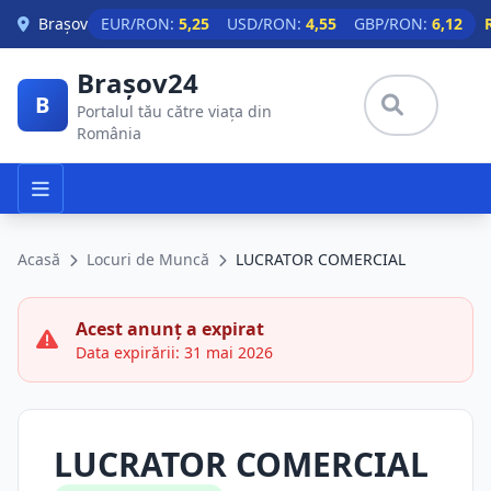
Skip to main content
Brașov
EUR/RON:
5,25
USD/RON:
4,55
GBP/RON:
6,12
Brașov24
B
Portalul tău către viața din
România
Acasă
Locuri de Muncă
LUCRATOR COMERCIAL
Acest anunț a expirat
Data expirării: 31 mai 2026
LUCRATOR COMERCIAL