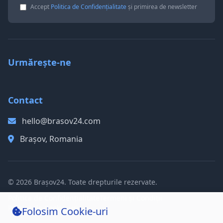
Accept
Politica de Confidențialitate
și primirea de newsletter
Urmărește-ne
Contact
hello@brasov24.com
Brașov, Romania
© 2026 Brașov24. Toate drepturile rezervate.
Politica de Confidențialitate
Termeni și Condiții
Politica de Cookie-uri
Folosim Cookie-uri