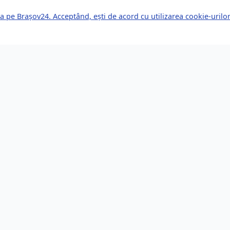
a pe Brașov24. Acceptând, ești de acord cu utilizarea cookie-uril
kuri Rapide
Servicii pentru Expa
le Știri
Servicii Juridice
mente Viitoare
Imobiliare
or de Afaceri
Bănci și Finanțe