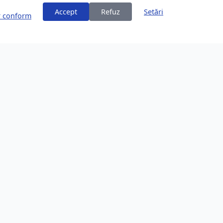
Accept
Refuz
Setări
or conform
ți
Despre Brașov
253,200 locuitori
Comunitate în creștere
Locație Frumoasă
Înconjurat de Carpați