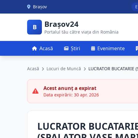
Skip to main content
Brașov
E
Brașov24
B
Portalul tău către viața din România
Acasă
Știri
Evenimente
Acasă
Locuri de Muncă
LUCRATOR BUCATARIE (
Acest anunț a expirat
Data expirării: 30 apr. 2026
LUCRATOR BUCATARI
(SPALATOR VASE MARI