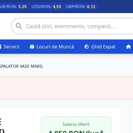
UR/RON:
5,25
USD/RON:
4,55
GBP/RON:
6,12
Servicii
Locuri de Muncă
Ghid Expat
SPALATOR VASE MARI)
E
Salariu Oferit
)