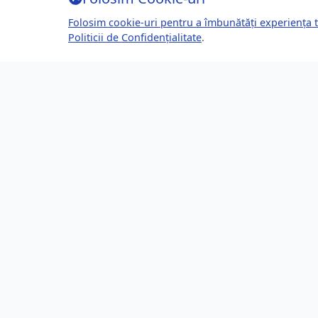
Folosim cookie-uri pentru a îmbunătăți experiența t
Politicii de Confidențialitate
.
Despre Brașov24
Lin
Ghidul tău complet pentru a trăi, lucra
Ultime
și prospera în Brașov, România.
Eveni
Descoperă știri, evenimente, servicii și
Direct
oportunități în orașul tău.