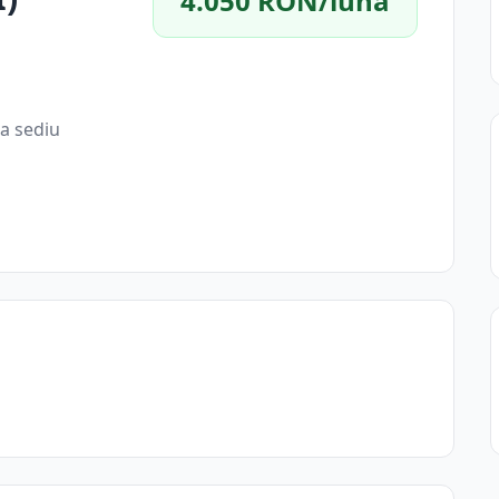
4.050 RON/lună
a sediu