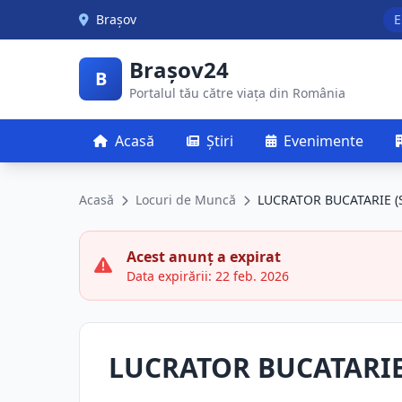
Skip to main content
Brașov
E
Brașov24
B
Portalul tău către viața din România
Acasă
Știri
Evenimente
Acasă
Locuri de Muncă
LUCRATOR BUCATARIE (
Acest anunț a expirat
Data expirării: 22 feb. 2026
LUCRATOR BUCATARIE