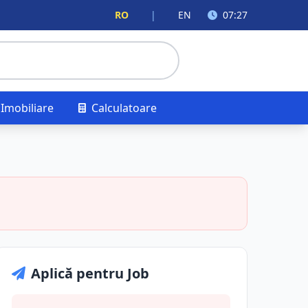
RO
|
EN
07:27
Imobiliare
Calculatoare
Aplică pentru Job