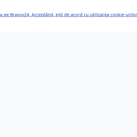
a pe Brașov24. Acceptând, ești de acord cu utilizarea cookie-uril
kuri Rapide
Servicii pentru Expa
le Știri
Servicii Juridice
mente Viitoare
Imobiliare
or de Afaceri
Bănci și Finanțe