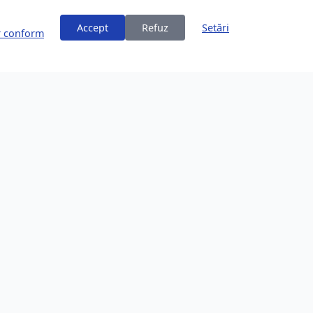
Accept
Refuz
Setări
or conform
ți
Despre Brașov
253,200 locuitori
Comunitate în creștere
Locație Frumoasă