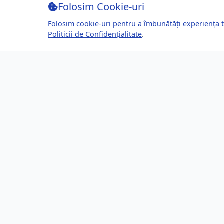
Folosim Cookie-uri
Folosim cookie-uri pentru a îmbunătăți experiența t
Politicii de Confidențialitate
.
Despre Brașov24
Lin
Ghidul tău complet pentru a trăi, lucra
Ultime
și prospera în Brașov, România.
Eveni
Descoperă știri, evenimente, servicii și
Direct
oportunități în orașul tău.