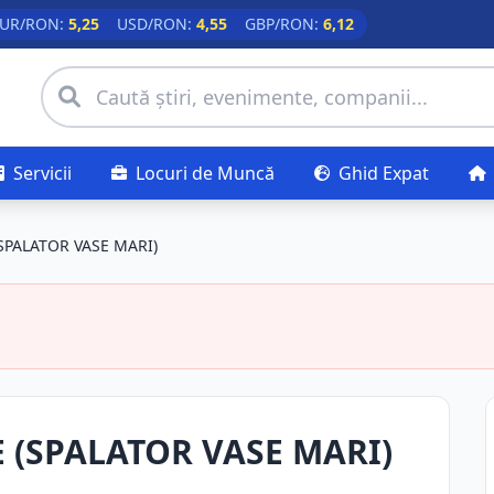
UR/RON:
5,25
USD/RON:
4,55
GBP/RON:
6,12
Servicii
Locuri de Muncă
Ghid Expat
SPALATOR VASE MARI)
 (SPALATOR VASE MARI)