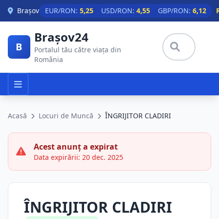
Skip to main content
Brașov
EUR/RON:
5,25
USD/RON:
4,55
GBP/RON:
6,12
Brașov24
B
Portalul tău către viața din
România
Acasă
Locuri de Muncă
ÎNGRIJITOR CLADIRI
Acest anunț a expirat
Data expirării: 20 dec. 2025
ÎNGRIJITOR CLADIRI