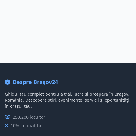
Despre Brașov24
Ghidul tău complet pentru a trăi, lucra și prospera în Brașov,
România. Descoperă știri, evenimente, servicii și oportunități
în orașul tău.
253,200 locuitori
10% impozit fix