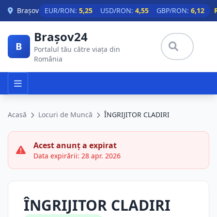
Skip to main content
Brașov
EUR/RON:
5,25
USD/RON:
4,55
GBP/RON:
6,12
Brașov24
B
Portalul tău către viața din
România
Acasă
Locuri de Muncă
ÎNGRIJITOR CLADIRI
Acest anunț a expirat
Data expirării: 28 apr. 2026
ÎNGRIJITOR CLADIRI