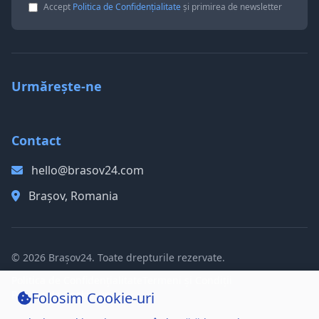
Accept
Politica de Confidențialitate
și primirea de newsletter
Urmărește-ne
Contact
hello@brasov24.com
Brașov, Romania
© 2026 Brașov24. Toate drepturile rezervate.
Politica de Confidențialitate
Termeni și Condiții
Politica de Cookie-uri
Folosim Cookie-uri