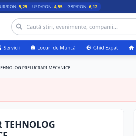
UR/RON:
5,25
USD/RON:
4,55
GBP/RON:
6,12
Servicii
Locuri de Muncă
Ghid Expat
TEHNOLOG PRELUCRARI MECANICE
R TEHNOLOG
CE