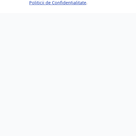
Politicii de Confidențialitate
.
Despre Brașov24
Lin
Ghidul tău complet pentru a trăi, lucra
Ultime
și prospera în Brașov, România.
Eveni
Descoperă știri, evenimente, servicii și
Direct
oportunități în orașul tău.
Locur
253,200 locuitori
Resur