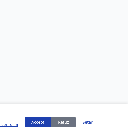
Accept
Refuz
Setări
or conform