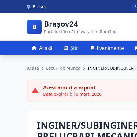
Skip to main content
Brașov
E
Brașov24
B
Portalul tău către viața din România
Acasă
Știri
Evenimente
Acasă
Locuri de Muncă
INGINER/SUBINGINER 
Acest anunț a expirat
Data expirării: 18 mart. 2026
INGINER/SUBINGINE
PRELUCRARI MECANI