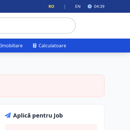
RO
|
EN
04:39
Imobiliare
Calculatoare
Aplică pentru Job