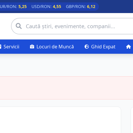
UR/RON:
5,25
USD/RON:
4,55
GBP/RON:
6,12
Servicii
Locuri de Muncă
Ghid Expat