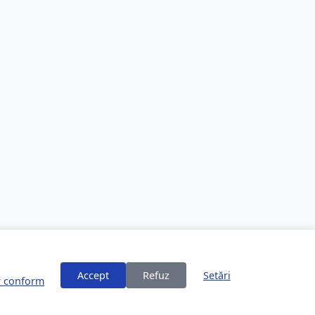
Accept
Refuz
Setări
or conform