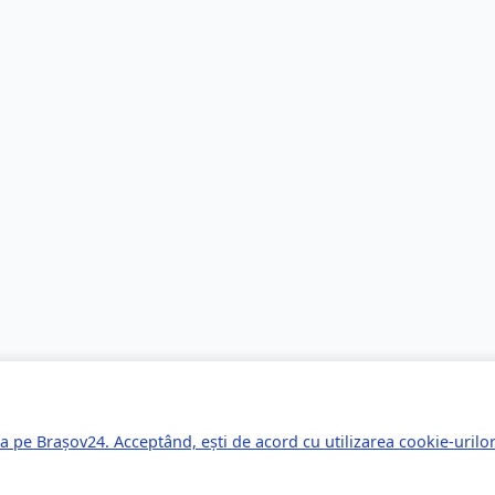
a pe Brașov24. Acceptând, ești de acord cu utilizarea cookie-uril