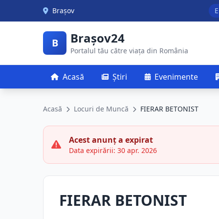
Skip to main content
Brașov
E
Brașov24
B
Portalul tău către viața din România
Acasă
Știri
Evenimente
Acasă
Locuri de Muncă
FIERAR BETONIST
Acest anunț a expirat
Data expirării: 30 apr. 2026
FIERAR BETONIST