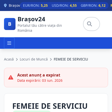
Skip to main content
Brașov
EUR/RON:
5,25
USD/RON:
4,55
GBP/RON:
6,12
Brașov24
B
Portalul tău către viața din
România
Acasă
Locuri de Muncă
FEMEIE DE SERVICIU
Acest anunț a expirat
Data expirării: 03 iun. 2026
FEMEIE DE SERVICIU