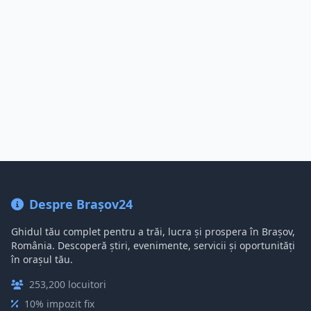
Despre Brașov24
Ghidul tău complet pentru a trăi, lucra și prospera în Brașov,
România. Descoperă știri, evenimente, servicii și oportunități
în orașul tău.
253,200 locuitori
10% impozit fix