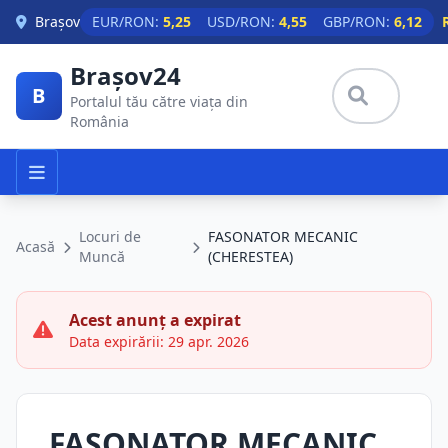
Skip to main content
Brașov
EUR/RON:
5,25
USD/RON:
4,55
GBP/RON:
6,12
Brașov24
B
Portalul tău către viața din
România
Locuri de
FASONATOR MECANIC
Acasă
Muncă
(CHERESTEA)
Acest anunț a expirat
Data expirării: 29 apr. 2026
FASONATOR MECANIC