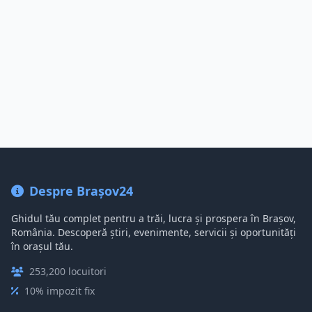
Despre Brașov24
Ghidul tău complet pentru a trăi, lucra și prospera în Brașov,
România. Descoperă știri, evenimente, servicii și oportunități
în orașul tău.
253,200 locuitori
10% impozit fix