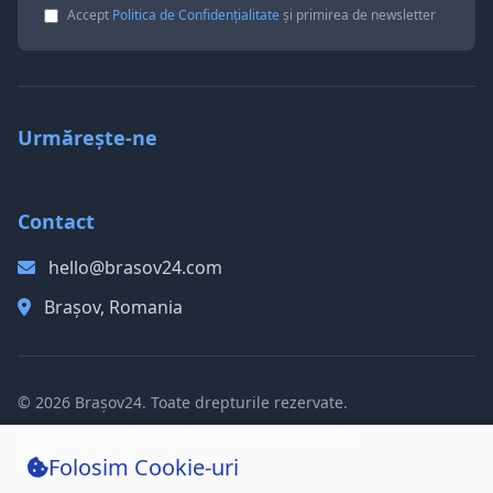
Accept
Politica de Confidențialitate
și primirea de newsletter
Urmărește-ne
Contact
hello@brasov24.com
Brașov, Romania
© 2026 Brașov24. Toate drepturile rezervate.
Politica de Confidențialitate
Termeni și Condiții
Politica de Cookie-uri
Folosim Cookie-uri