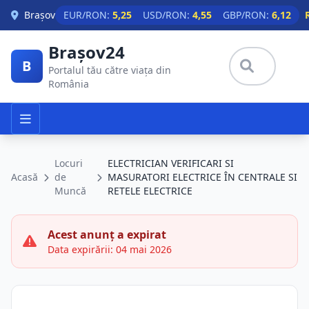
Skip to main content
Brașov
EUR/RON:
5,25
USD/RON:
4,55
GBP/RON:
6,12
Brașov24
B
Portalul tău către viața din
România
Locuri
ELECTRICIAN VERIFICARI SI
Acasă
de
MASURATORI ELECTRICE ÎN CENTRALE SI
Muncă
RETELE ELECTRICE
Acest anunț a expirat
Data expirării: 04 mai 2026