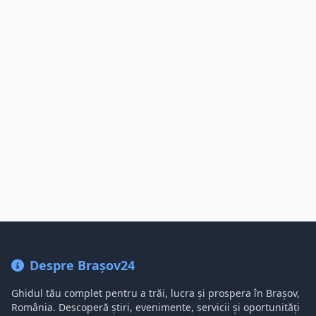
Despre Brașov24
Ghidul tău complet pentru a trăi, lucra și prospera în Brașov,
România. Descoperă știri, evenimente, servicii și oportunități