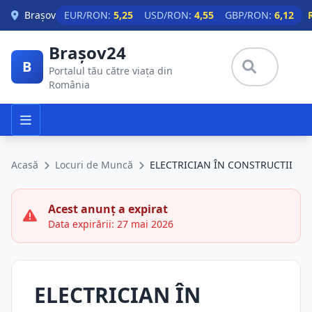
Skip to main content
Brașov
EUR/RON:
5,25
USD/RON:
4,55
GBP/RON:
6,12
Brașov24
B
Portalul tău către viața din
România
Acasă
Locuri de Muncă
ELECTRICIAN ÎN CONSTRUCTII
Acest anunț a expirat
Data expirării: 27 mai 2026
ELECTRICIAN ÎN