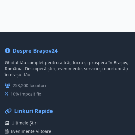
Despre Brașov24
Ghidul tău complet pentru a trăi, lucra și prospera în Brașov,
România. Descoperă știri, evenimente, servicii și oportunități
în orașul tău.
253,200 locuitori
10% impozit fix
Linkuri Rapide
Ultimele Știri
Evenimente Viitoare