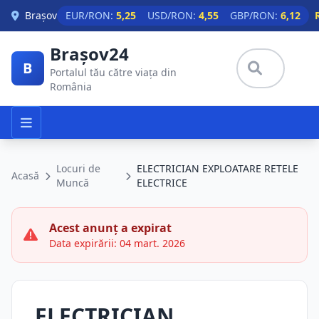
Skip to main content
Brașov
EUR/RON:
5,25
USD/RON:
4,55
GBP/RON:
6,12
Brașov24
B
Portalul tău către viața din
România
Locuri de
ELECTRICIAN EXPLOATARE RETELE
Acasă
Muncă
ELECTRICE
Acest anunț a expirat
Data expirării: 04 mart. 2026
ELECTRICIAN