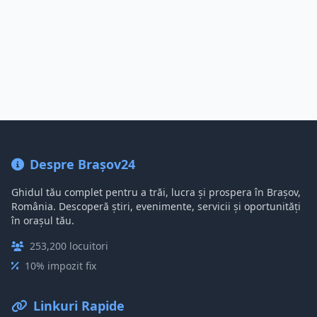
Despre Brașov24
Ghidul tău complet pentru a trăi, lucra și prospera în Brașov,
România. Descoperă știri, evenimente, servicii și oportunități
în orașul tău.
253,200 locuitori
10% impozit fix
Linkuri Rapide