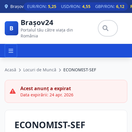
Skip to main content
Brașov
EUR/RON:
5,25
USD/RON:
4,55
GBP/RON:
6,12
Brașov24
B
Portalul tău către viața din
România
Acasă
Locuri de Muncă
ECONOMIST-SEF
Acest anunț a expirat
Data expirării: 24 apr. 2026
ECONOMIST-SEF