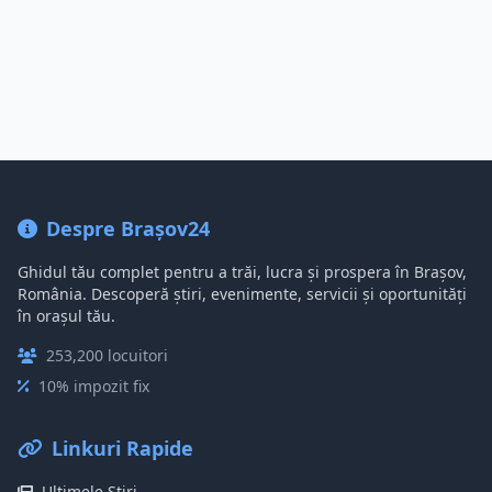
Despre Brașov24
Ghidul tău complet pentru a trăi, lucra și prospera în Brașov,
România. Descoperă știri, evenimente, servicii și oportunități
în orașul tău.
253,200 locuitori
10% impozit fix
Linkuri Rapide
Ultimele Știri