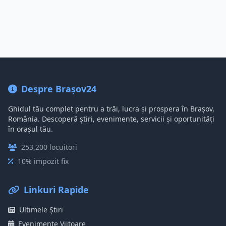
Despre Brașov24
Ghidul tău complet pentru a trăi, lucra și prospera în Brașov,
România. Descoperă știri, evenimente, servicii și oportunități
în orașul tău.
253,200 locuitori
10% impozit fix
Linkuri Rapide
Ultimele Știri
Evenimente Viitoare