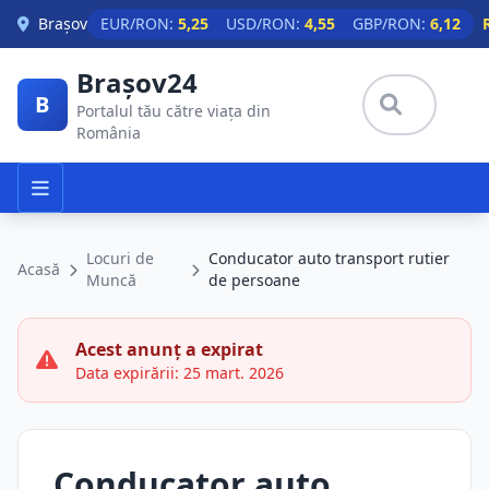
Skip to main content
Brașov
EUR/RON:
5,25
USD/RON:
4,55
GBP/RON:
6,12
Brașov24
B
Portalul tău către viața din
România
Locuri de
Conducator auto transport rutier
Acasă
Muncă
de persoane
Acest anunț a expirat
Data expirării: 25 mart. 2026
Conducator auto