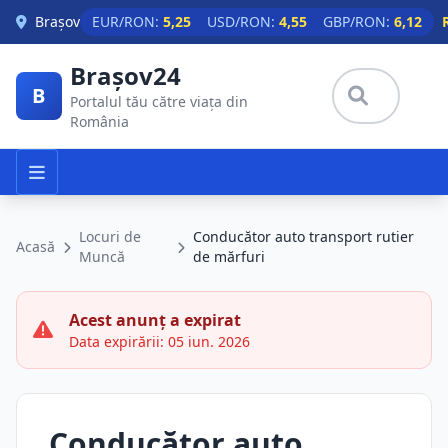
Skip to main content
Brașov
EUR/RON:
5,25
USD/RON:
4,55
GBP/RON:
6,12
Brașov24
B
Portalul tău către viața din
România
Locuri de
Conducător auto transport rutier
Acasă
Muncă
de mărfuri
Acest anunț a expirat
Data expirării: 05 iun. 2026
Conducător auto