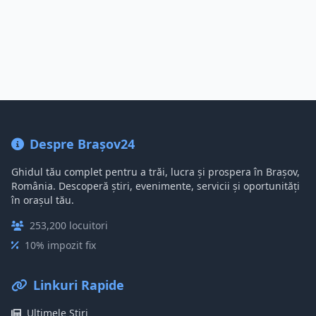
Despre Brașov24
Ghidul tău complet pentru a trăi, lucra și prospera în Brașov,
România. Descoperă știri, evenimente, servicii și oportunități
în orașul tău.
253,200 locuitori
10% impozit fix
Linkuri Rapide
Ultimele Știri